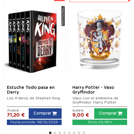
Estuche Todo pasa en
Harry Potter - Vaso
Derry
Gryffindor
Los 4 libros de Stephen King
Vaso con el emblema de
Gryffindor. Harry Potter
74,95 €
9,99 €
Comprar
Comprar
71,20 €
9,00 €
Fecha prevista: 08/10/2026
Envío 24/48 h