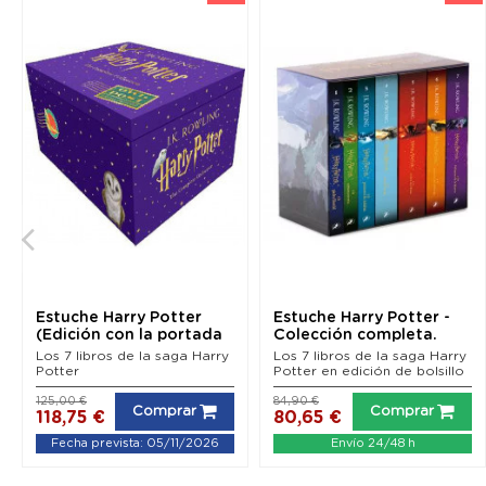
Estuche Harry Potter
Estuche Harry Potter -
(Edición con la portada
Colección completa.
ilustrada por...
Los 7 libros de la saga Harry
Los 7 libros de la saga Harry
Potter
Potter en edición de bolsillo
125,00 €
84,90 €
Comprar
Comprar
118,75 €
80,65 €
Fecha prevista: 05/11/2026
Envío 24/48 h