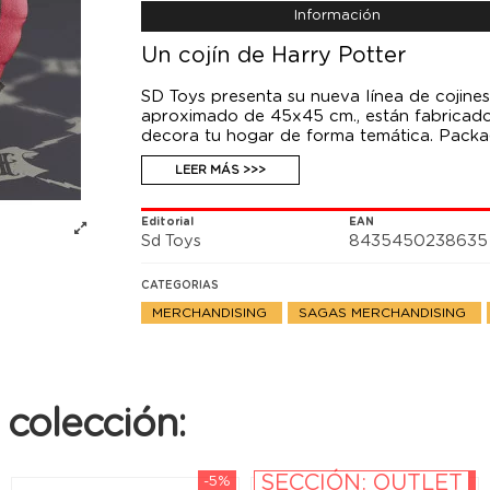
Información
Un cojín de Harry Potter
SD Toys presenta su nueva línea de cojine
aproximado de 45x45 cm., están fabricados e
decora tu hogar de forma temática. Packa
LEER MÁS >>>
Editorial
EAN
Sd Toys
8435450238635
CATEGORIAS
MERCHANDISING
SAGAS MERCHANDISING
colección:
SECCIÓN: OUTLET
-5%
-10%