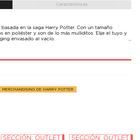
Características
s basada en la saga Harry Potter. Con un tamaño
n poliéster y son de lo más mulliditos. Elije el tuyo y
ging envasado al vacío.
MERCHANDISING DE HARRY POTTER
SECCIÓN: OUTLET
SECCIÓN: OUTLET
-10%
-10%