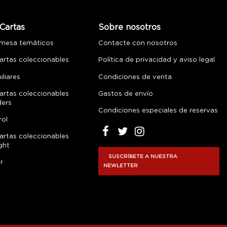
Cartas
Sobre nosotros
 mesa temáticos
Contacte con nosotros
artas coleccionables
Política de privacidad y aviso legal
liares
Condiciones de venta
artas coleccionables
Gastos de envío
ders
Condiciones especiales de reservas
rol
artas coleccionables
ght
SUSCRÍBETE A NUESTRA
r
NEWLETTER