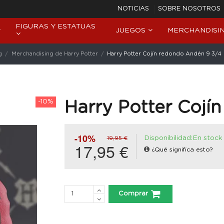
NOTICIAS
SOBRE NOSOTROS
FIGURAS Y ESTATUAS
JUEGOS
MERCHANDISI
g
Merchandising de Harry Potter
Harry Potter Cojín redondo Andén 9 3/4
-10%
Harry Potter Cojí
-10%
Disponibilidad:En stock
19,95 €
17,95 €
¿Qué significa esto?
Comprar