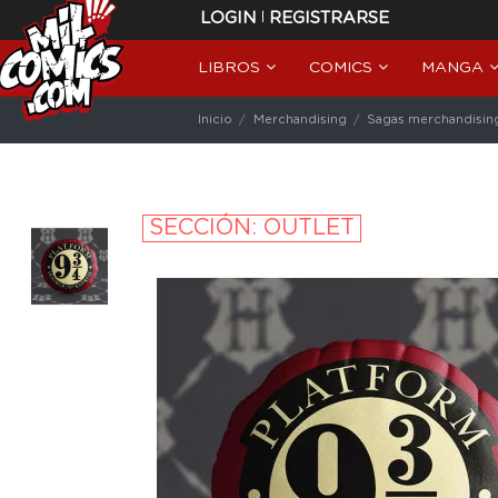
|
LOGIN
REGISTRARSE
LIBROS
COMICS
MANGA
Inicio
Merchandising
Sagas merchandisin
SECCIÓN: OUTLET