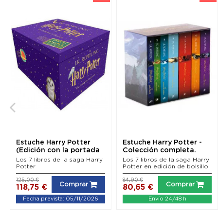
Estuche Harry Potter
Estuche Harry Potter -
(Edición con la portada
Colección completa.
ilustrada por...
Los 7 libros de la saga Harry
Los 7 libros de la saga Harry
Potter
Potter en edición de bolsillo
125,00 €
84,90 €
Comprar
Comprar
118,75 €
80,65 €
Fecha prevista: 05/11/2026
Envío 24/48 h