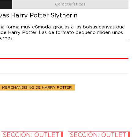
Características
as Harry Potter Slytherin
una forma muy cómoda, gracias a las bolsas canvas que
ta de Harry Potter. Las de formato pequeño miden unos
ernos.
MERCHANDISING DE HARRY POTTER
SECCIÓN: OUTLET
SECCIÓN: OUTLET
-10%
-10%