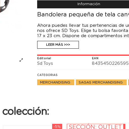
Información
Bandolera pequeña de tela canv
Ahora puedes llevar tus pertenencias de 
nos ofrece SD Toys. Elige tu bolsa favori
17 x 23 cm. Dispone de compartimentos int
LEER MÁS >>>
Editorial
EAN
Sd Toys
8435450226595
CATEGORIAS
MERCHANDISING
SAGAS MERCHANDISING
colección:
SECCIÓN: OUTLET
-5%
-10%