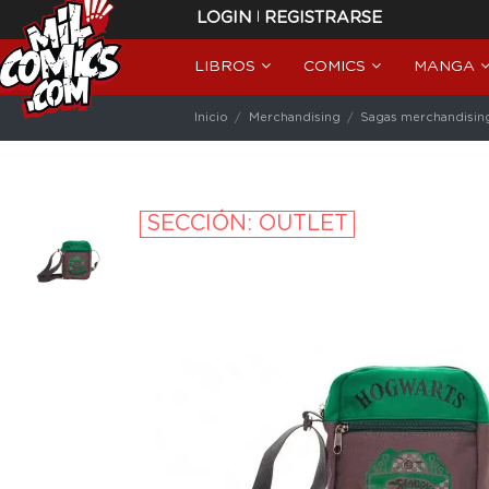
|
LOGIN
REGISTRARSE
LIBROS
COMICS
MANGA
Inicio
Merchandising
Sagas merchandisin
SECCIÓN: OUTLET