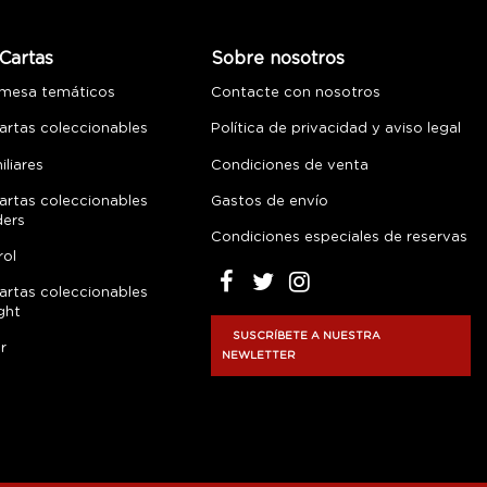
Cartas
Sobre nosotros
 mesa temáticos
Contacte con nosotros
artas coleccionables
Política de privacidad y aviso legal
liares
Condiciones de venta
artas coleccionables
Gastos de envío
ders
Condiciones especiales de reservas
rol
artas coleccionables
ght
SUSCRÍBETE A NUESTRA
r
NEWLETTER