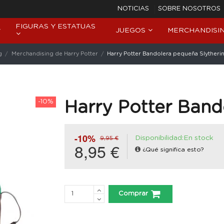
NOTICIAS
SOBRE NOSOTROS
FIGURAS Y ESTATUAS
JUEGOS
MERCHANDISI
g
Merchandising de Harry Potter
Harry Potter Bandolera pequeña Slytheri
-10%
Harry Potter Band
-10%
Disponibilidad:En stock
9,95 €
8,95 €
¿Qué significa esto?
Comprar