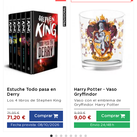
Estuche Todo pasa en
Harry Potter - Vaso
Derry
Gryffindor
Los 4 libros de Stephen King
Vaso con el emblema de
Gryffindor. Harry Potter
74,95 €
9,99 €
Comprar
Comprar
71,20 €
9,00 €
Fecha prevista: 08/10/2026
Envío 24/48 h