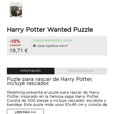
Harry Potter Wanted Puzzle
-10%
Disponibilidad:En stock
21,90 €
¿Qué significa esto?
19,71 €
Información
Características
Puzle para rascar de Harry Potter,
incluye rascador.
Redstring presenta el puzle para rascar de Harry
Potter, inspirado en la famosa saga Harry Potter.
Consta de 500 piezas e incluye rascador, escobita y
bandeja. Este puzle mide unos 61x46 cm y consta de
dos imágenes en un solo puzle, pudiendo ver la
imagen que se esconde debajo rascando la imagen
LEER MÁS >>>