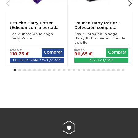
Estuche Harry Potter
Estuche Harry Potter -
(Edición con la portada
Colección completa.
ilustrada por...
Los 7 libros de la saga
Los 7 libros de la saga
Harry Potter
Harry Potter en edición de
bolsillo
125,00 €
84,90 €
Comprar
Comprar
118,75 €
80,65 €
Fecha prevista: 05/11/2026
Envío 24/48 h