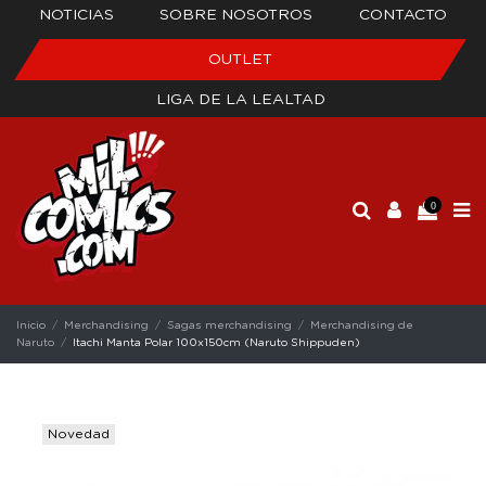
NOTICIAS
SOBRE NOSOTROS
CONTACTO
OUTLET
LIGA DE LA LEALTAD
0
Inicio
Merchandising
Sagas merchandising
Merchandising de
Naruto
Itachi Manta Polar 100x150cm (Naruto Shippuden)
Novedad