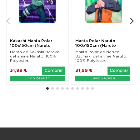
Kakashi Manta Polar
Manta Polar Naruto
100x150cm (Naruto
100x150cm (Naruto
Shippuden)
Shippuden)
Manta de Kakashi Hatake
Manta Polar de Naruto
del anime Naruto. 100%
Uzumaki del anime Naruto.
Polyéster.
100% Polyéster.
31,99 €
31,99 €
Comprar
Comprar
Envío 24/48 h
Envío 24/48 h