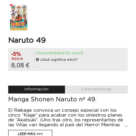
Naruto 49
-5%
Disponibilidad:En stock
8,50 €
¿Qué significa esto?
8,08 €
Información
Características
Manga Shonen Naruto nº 49.
El Raikage convoca un consejo especial con los
cinco “Kage” para acabar con los siniestros planes
de “Akatsuki”. ¡Uno tras otro, los representantes de
las Villas van llegando al país del Hierro! Mientras
tanto, Naruto se encara con la Villa de las Nubes,
cuyos miembros están dispuestos a asesinar a
LEER MÁS >>>