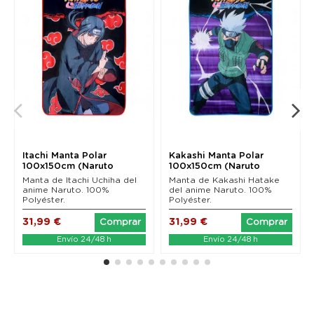
Itachi Manta Polar
Kakashi Manta Polar
100x150cm (Naruto
100x150cm (Naruto
Shippuden)
Shippuden)
Manta de Itachi Uchiha del
Manta de Kakashi Hatake
anime Naruto. 100%
del anime Naruto. 100%
Polyéster.
Polyéster.
31,99 €
31,99 €
Comprar
Comprar
Envío 24/48 h
Envío 24/48 h