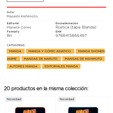
Sasuke, y se opone directamente al Raikage. Su
intención es detener la cadena de odio.
Autor
Masashi Kishimoto
Editorial
Encuadernacion
Rústica (tapa Blanda)
Planeta Cómic
Formato
EAN
Bn
9788415866497
CATEGORIAS
MANGA
MANGA Y CÓMIC ASIÁTICO
MANGA SHONEN
ANIME
MANGAS DE NARUTO
MANGAS DE KISHIMOTO
AUTORES MANGA
EDITORIALES MANGA
20 productos en la misma colección:
Novedad
Novedad