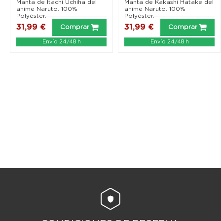
Shippuden)
Shippuden)
Manta de Itachi Uchiha del
Manta de Kakashi Hatake del
anime Naruto. 100%
anime Naruto. 100%
Polyéster.
Polyéster.
31,99 €
31,99 €
Comprar
Comprar
Envío 24/48 h
Envío 24/48 h