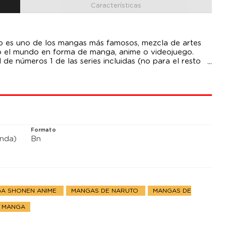
Características
o es uno de los mangas más famosos, mezcla de artes
do el mundo en forma de manga, anime o videojuego.
de números 1 de las series incluidas (no para el resto
precio habitual).
OTAR EXISTENCIAS
Formato
anda)
Bn
A SHONEN ANIME
MANGAS DE NARUTO
MANGAS DE
S MANGA