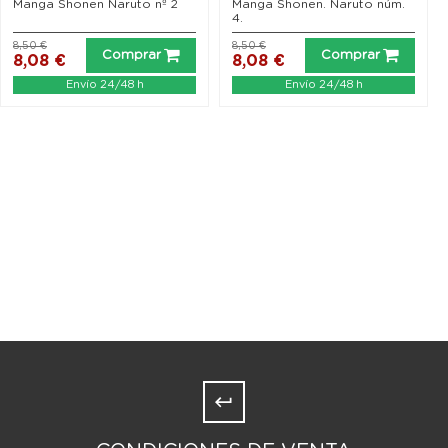
Manga Shonen Naruto nº 2
Manga Shonen. Naruto núm.
4.
8,50 €
8,50 €
Comprar
Comprar
8,08 €
8,08 €
Envío 24/48 h
Envío 24/48 h