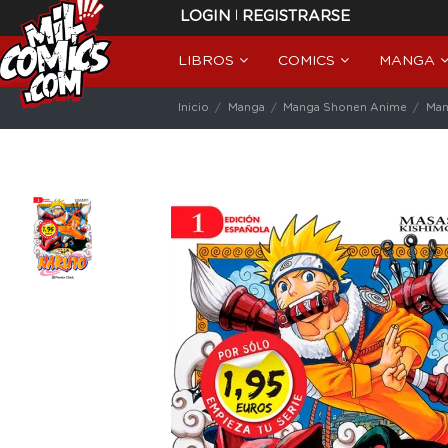
|
LOGIN
REGISTRARSE
LIBROS
COMICS
MANGA
Inicio
Manga
Manga Shonen Anime
Man