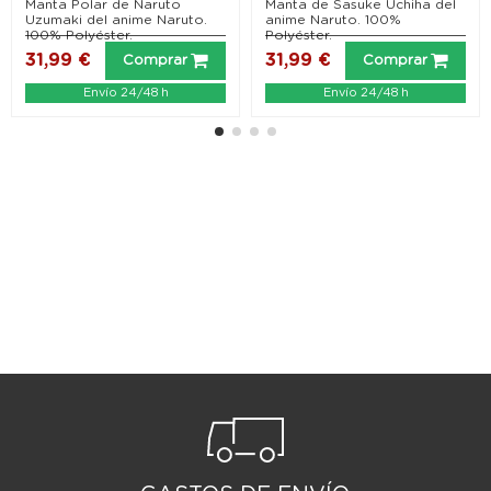
Shippuden)
Shippuden)
Manta Polar de Naruto
Manta de Sasuke Uchiha del
Uzumaki del anime Naruto.
anime Naruto. 100%
100% Polyéster.
Polyéster.
31,99 €
31,99 €
Comprar
Comprar
Envío 24/48 h
Envío 24/48 h