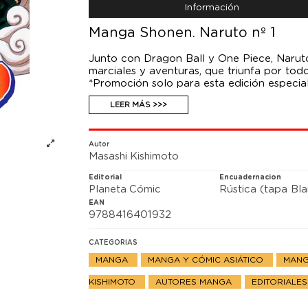
Información
Manga Shonen. Naruto nº 1
Junto con Dragon Ball y One Piece, Narut
marciales y aventuras, que triunfa por to
*Promoción solo para esta edición especial 
de entregas de las mismas, que tendrán su 
LEER MÁS >>>
*Tirada limitada. PROMOCIÓN HASTA AG
*Formato especial sin sobrecubiertas.
Autor
Masashi Kishimoto
Editorial
Encuadernacion
Planeta Cómic
Rústica (tapa Bl
EAN
9788416401932
CATEGORIAS
MANGA
MANGA Y CÓMIC ASIÁTICO
MANG
KISHIMOTO
AUTORES MANGA
EDITORIALE