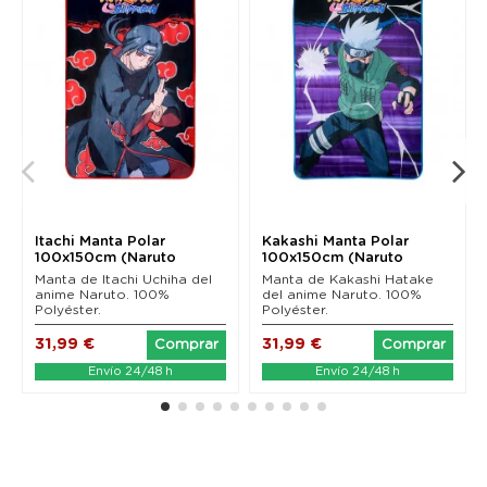
Itachi Manta Polar
Kakashi Manta Polar
100x150cm (Naruto
100x150cm (Naruto
Shippuden)
Shippuden)
Manta de Itachi Uchiha del
Manta de Kakashi Hatake
anime Naruto. 100%
del anime Naruto. 100%
Polyéster.
Polyéster.
31,99 €
31,99 €
Comprar
Comprar
Envío 24/48 h
Envío 24/48 h