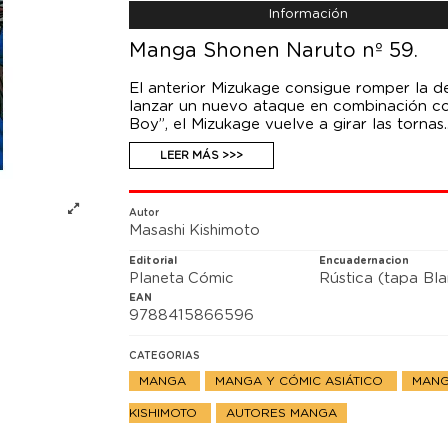
Información
Manga Shonen Naruto nº 59.
El anterior Mizukage consigue romper la de
lanzar un nuevo ataque en combinación con
Boy”, el Mizukage vuelve a girar las tornas
su parte, tras mandar copias suyas a todos 
LEER MÁS >>>
fin ante Madara!!
Autor
Masashi Kishimoto
Editorial
Encuadernacion
Planeta Cómic
Rústica (tapa Bl
EAN
9788415866596
CATEGORIAS
MANGA
MANGA Y CÓMIC ASIÁTICO
MANG
KISHIMOTO
AUTORES MANGA