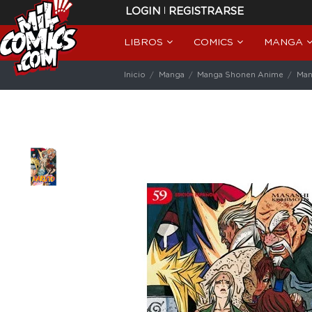
|
LOGIN
REGISTRARSE
LIBROS
COMICS
MANGA
Inicio
Manga
Manga Shonen Anime
Man