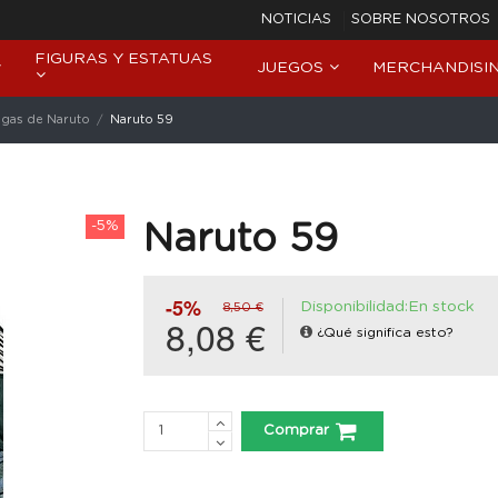
NOTICIAS
SOBRE NOSOTROS
FIGURAS Y ESTATUAS
JUEGOS
MERCHANDISI
gas de Naruto
Naruto 59
-5%
Naruto 59
-5%
Disponibilidad:En stock
8,50 €
8,08 €
¿Qué significa esto?
Comprar