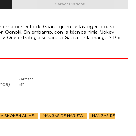
Características
fensa perfecta de Gaara, quien se las ingenia para
 Oonoki. Sin embargo, con la técnica ninja “Jokey
... ¿¡Qué estrategia se sacará Gaara de la manga!? Por
los frentes, ¡¡el cuerpo original de Naruto se sitúa por
Formato
anda)
Bn
A SHONEN ANIME
MANGAS DE NARUTO
MANGAS DE