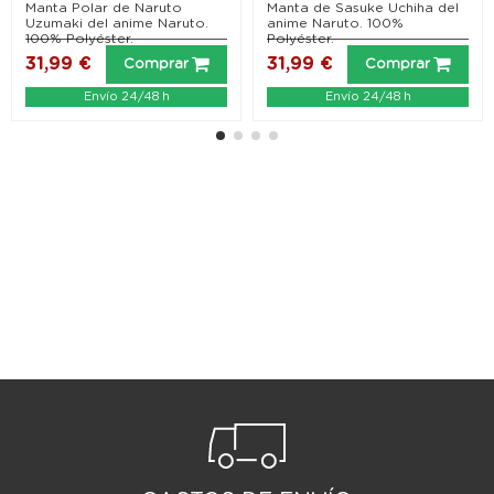
Shippuden)
Shippuden)
Manta Polar de Naruto
Manta de Sasuke Uchiha del
Uzumaki del anime Naruto.
anime Naruto. 100%
100% Polyéster.
Polyéster.
31,99 €
31,99 €
Comprar
Comprar
Envío 24/48 h
Envío 24/48 h