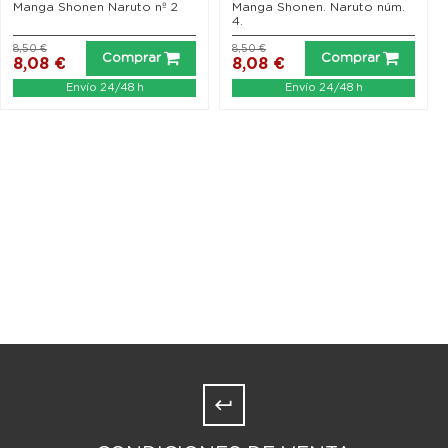
Manga Shonen Naruto nº 2
Manga Shonen. Naruto núm.
4.
8,50 €
8,50 €
Comprar
Comprar
8,08 €
8,08 €
Envío 24/48 h
Envío 24/48 h