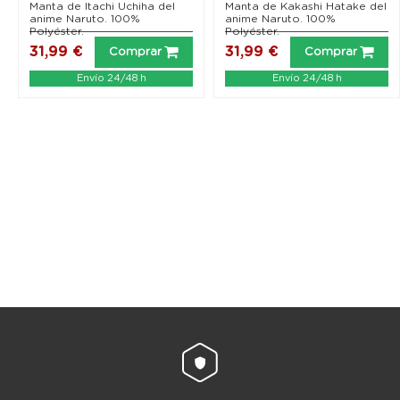
Shippuden)
Shippuden)
Manta de Itachi Uchiha del
Manta de Kakashi Hatake del
anime Naruto. 100%
anime Naruto. 100%
Polyéster.
Polyéster.
31,99 €
31,99 €
Comprar
Comprar
Envío 24/48 h
Envío 24/48 h