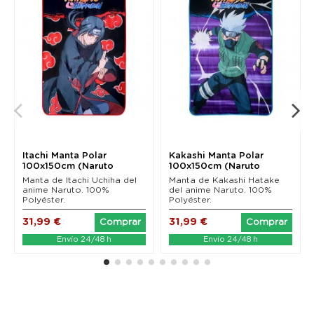
Itachi Manta Polar
Kakashi Manta Polar
100x150cm (Naruto
100x150cm (Naruto
Shippuden)
Shippuden)
Manta de Itachi Uchiha del
Manta de Kakashi Hatake
anime Naruto. 100%
del anime Naruto. 100%
Polyéster.
Polyéster.
31,99 €
31,99 €
Comprar
Comprar
Envío 24/48 h
Envío 24/48 h