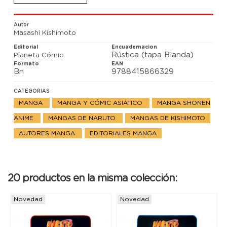
Autor
Masashi Kishimoto
Editorial
Encuadernacion
Rústica (tapa Blanda)
Planeta Cómic
Formato
EAN
Bn
9788415866329
CATEGORIAS
MANGA
MANGA Y CÓMIC ASIÁTICO
MANGA SHONEN
ANIME
MANGAS DE NARUTO
MANGAS DE KISHIMOTO
AUTORES MANGA
EDITORIALES MANGA
20 productos en la misma colección:
Novedad
Novedad