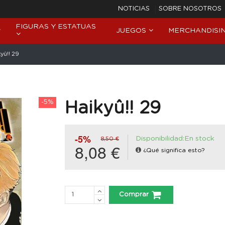
NOTICIAS
SOBRE NOSOTROS
FIGURAS Y ESTATUAS
JUEGOS
MERCHANDISI
yû!! 29
-5%
Haikyû!! 29
-5%
Disponibilidad:En stock
8,50 €
8,08 €
¿Qué significa esto?
Comprar