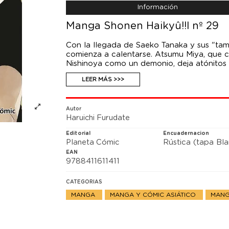
Información
Manga Shonen Haikyû!!l nº 29
Con la llegada de Saeko Tanaka y sus "tamb
comienza a calentarse. Atsumu Miya, que c
Nishinoya como un demonio, deja atónitos 
reproducido fielmente junto a su hermano
LEER MÁS >>>
para superar a los retadores más fuertes!
Autor
Haruichi Furudate
Editorial
Encuadernacion
Planeta Cómic
Rústica (tapa Bl
EAN
9788411611411
CATEGORIAS
MANGA
MANGA Y CÓMIC ASIÁTICO
MANG