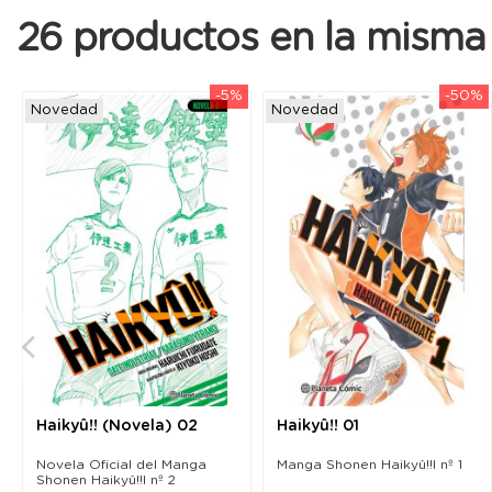
26 productos en la misma 
-5%
-50%
Novedad
Novedad
Haikyû!! (Novela) 02
Haikyû!! 01
Novela Oficial del Manga
Manga Shonen Haikyû!!l nº 1
Shonen Haikyû!!l nº 2