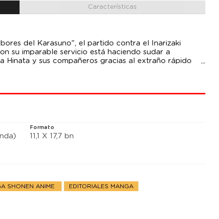
Características
ores del Karasuno", el partido contra el Inarizaki
on su imparable servicio está haciendo sudar a
a Hinata y sus compañeros gracias al extraño rápido
 gemelo Osamu... ¿¡Qué plan adoptará nuestro equipo
Formato
anda)
11,1 X 17,7 bn
A SHONEN ANIME
EDITORIALES MANGA