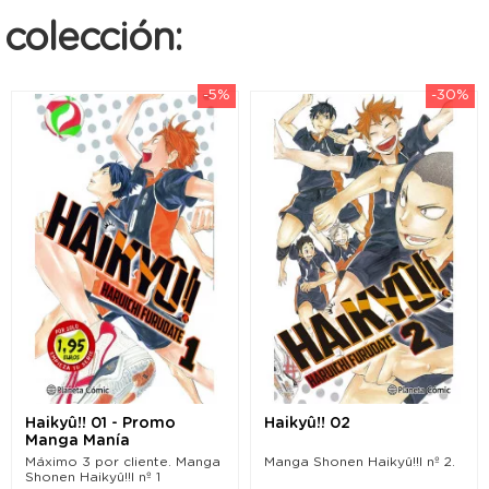
colección:
-5%
-30%
Haikyû!! 01 - Promo
Haikyû!! 02
Manga Manía
Máximo 3 por cliente. Manga
Manga Shonen Haikyû!!l nº 2.
Shonen Haikyû!!l nº 1