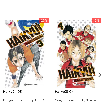
-25%
-5%
Haikyû!! 03
Haikyû!! 04
Manga Shonen Haikyû!!l nº 3
Manga Shonen Haikyû!!l nº 4.