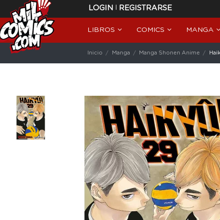
|
LOGIN
REGISTRARSE
LIBROS
COMICS
MANGA
Inicio
Manga
Manga Shonen Anime
Haik