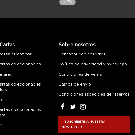
INFO
Cartas
Sobre nosotros
 mesa temáticos
Contacte con nosotros
artas coleccionables
Política de privacidad y aviso legal
liares
Condiciones de venta
artas coleccionables
Gastos de envío
ders
Condiciones especiales de reservas
rol
artas coleccionables
ght
SUSCRÍBETE A NUESTRA
r
NEWLETTER