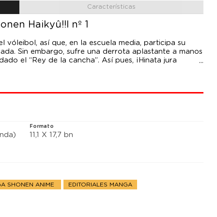
Características
nen Haikyû!!l nº 1
l vóleibol, así que, en la escuela media, participa su
orada. Sin embargo, sufre una derrota aplastante a manos
do el “Rey de la cancha”. Así pues, ¡Hinata jura
 Club de vóleibol de la escuela superior Karasuno!
Formato
anda)
11,1 X 17,7 bn
A SHONEN ANIME
EDITORIALES MANGA