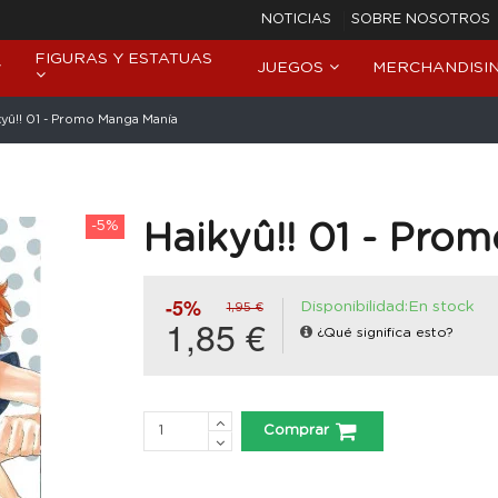
NOTICIAS
SOBRE NOSOTROS
FIGURAS Y ESTATUAS
JUEGOS
MERCHANDISI
kyû!! 01 - Promo Manga Manía
-5%
Haikyû!! 01 - Pro
-5%
Disponibilidad:En stock
1,95 €
1,85 €
¿Qué significa esto?
Comprar