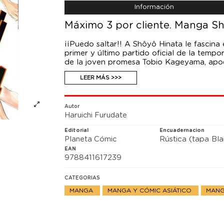
Información
Máximo 3 por cliente. Manga Sho
¡¡Puedo saltar!! A Shôyô Hinata le fascina e
primer y último partido oficial de la temp
de la joven promesa Tobio Kageyama, apoda
vengarse y solicita plaza para entrar en el
LEER MÁS >>>
Autor
Haruichi Furudate
Editorial
Encuadernacion
Planeta Cómic
Rústica (tapa Bl
EAN
9788411617239
CATEGORIAS
MANGA
MANGA Y CÓMIC ASIÁTICO
MANG