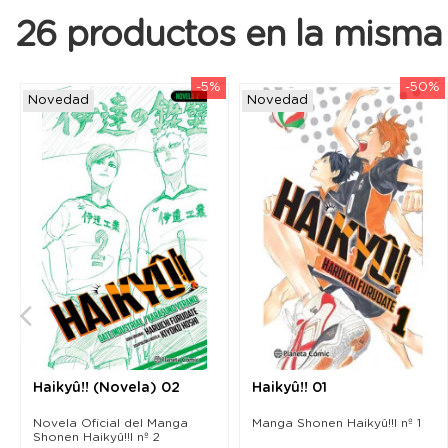
26 productos en la misma 
-5%
-50%
Novedad
Novedad
Haikyû!! (Novela) 02
Haikyû!! 01
Novela Oficial del Manga
Manga Shonen Haikyû!!l nº 1
Shonen Haikyû!!l nº 2