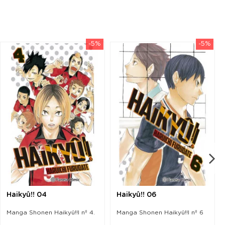
-5%
-5%
Haikyû!! 04
Haikyû!! 06
Manga Shonen Haikyû!!l nº 4.
Manga Shonen Haikyû!!l nº 6