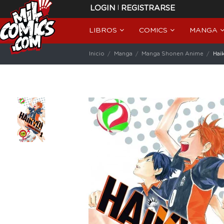
|
LOGIN
REGISTRARSE
LIBROS
COMICS
MANGA
Inicio
Manga
Manga Shonen Anime
Hai