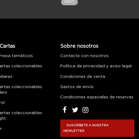
INFO
Cartas
Sobre nosotros
 mesa temáticos
Contacte con nosotros
artas coleccionables
Política de privacidad y aviso legal
liares
Condiciones de venta
artas coleccionables
Gastos de envío
ders
Condiciones especiales de reservas
rol
artas coleccionables
ght
SUSCRÍBETE A NUESTRA
r
NEWLETTER