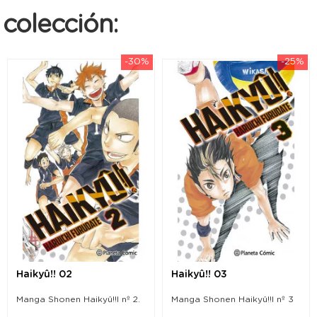
colección:
-30%
-25%
Haikyû!! 02
Haikyû!! 03
Manga Shonen Haikyû!!l nº 2.
Manga Shonen Haikyû!!l nº 3