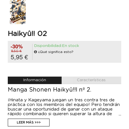
Haikyû!! 02
-30%
Disponibilidad:En stock
8,50 €
¿Qué significa esto?
5,95 €
Información
Características
Manga Shonen Haikyû!!l nº 2.
¡Hinata y Kageyama juegan un tres contra tres de
práctica con los miembros del equipo! Pero tendrán
buscar una oportunidad de ganar con un ataque
rápido combinado si quieren superar la altura de
Tsukishima. Por lo tanto, Kageyama se ve obligado a
efectuar una colocación en el momento idóneo para
LEER MÁS >>>
que Hinata pueda exprimir al máximo sus