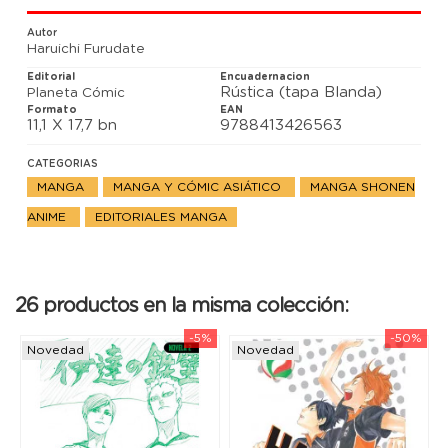
habilidades. ¡¡En el momento en el que sus
capacidades se yuxtaponen, nace el famoso dúo
Autor
que hará historia!!
Haruichi Furudate
Editorial
Encuadernacion
Rústica (tapa Blanda)
Planeta Cómic
Formato
EAN
11,1 X 17,7 bn
9788413426563
CATEGORIAS
MANGA
MANGA Y CÓMIC ASIÁTICO
MANGA SHONEN
ANIME
EDITORIALES MANGA
26 productos en la misma colección:
-5%
-50%
Novedad
Novedad