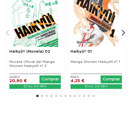
Haikyû!! (Novela) 02
Haikyû!! 01
Novela Oficial del Manga
Manga Shonen Haikyû!!l nº 1
Shonen Haikyû!!l nº 2
22,00 €
8,50 €
Comprar
Comprar
20,90 €
4,25 €
Envío 24/48 h
Envío 24/48 h