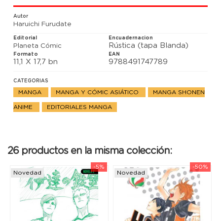
inexpugnable darán ni un paso atrás, pero ¿¡quién
saldrá victorioso de este cara a cara!?
Autor
Haruichi Furudate
Editorial
Encuadernacion
Rústica (tapa Blanda)
Planeta Cómic
Formato
EAN
11,1 X 17,7 bn
9788491747789
CATEGORIAS
MANGA
MANGA Y CÓMIC ASIÁTICO
MANGA SHONEN
ANIME
EDITORIALES MANGA
26 productos en la misma colección:
-5%
-50%
Novedad
Novedad