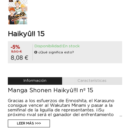
Haikyû!! 15
-5%
Disponibilidad:En stock
8,50 €
¿Qué significa esto?
8,08 €
Información
Características
Manga Shonen Haikyû!!l nº 15
Gracias a los esfuerzos de Ennoshita, el Karasuno
consigue vencer al Wakutani Minami y pasar a la
semifinal de la liguilla de representantes. ¡¡Su
próximo rival será el ganador del enfrentamiento
entre el Aoba Jôsai y el Date Industrial!! Ni el Seijô,
capitaneado por Oikawa, el mejor colocador de la
LEER MÁS >>>
prefectura, ni el Date Industrial y su nueva fortaleza