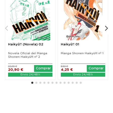
Haikyû!! (Novela) 02
Haikyû!! 01
Novela Oficial del Manga
Manga Shonen Haikyû!!l nº 1
Shonen Haikyû!!l nº 2
22,00 €
8,50 €
Comprar
Comprar
20,90 €
4,25 €
Envío 24/48 h
Envío 24/48 h