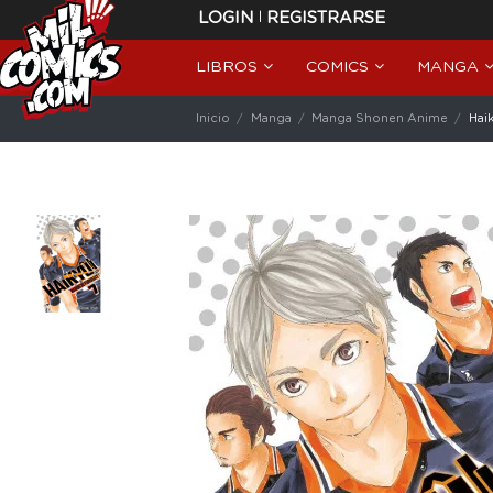
|
LOGIN
REGISTRARSE
LIBROS
COMICS
MANGA
Inicio
Manga
Manga Shonen Anime
Haik