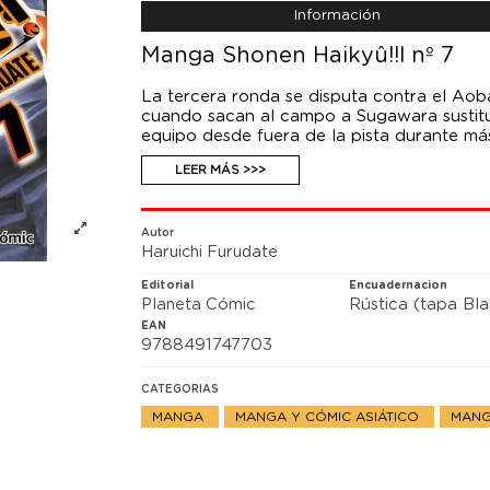
Información
Manga Shonen Haikyû!!l nº 7
La tercera ronda se disputa contra el Aob
cuando sacan al campo a Sugawara sustitu
equipo desde fuera de la pista durante má
inclinar el partido a su favor! Sin embargo
LEER MÁS >>>
saques del as del rival, Oikawa!
Autor
Haruichi Furudate
Editorial
Encuadernacion
Planeta Cómic
Rústica (tapa Bl
EAN
9788491747703
CATEGORIAS
MANGA
MANGA Y CÓMIC ASIÁTICO
MANG