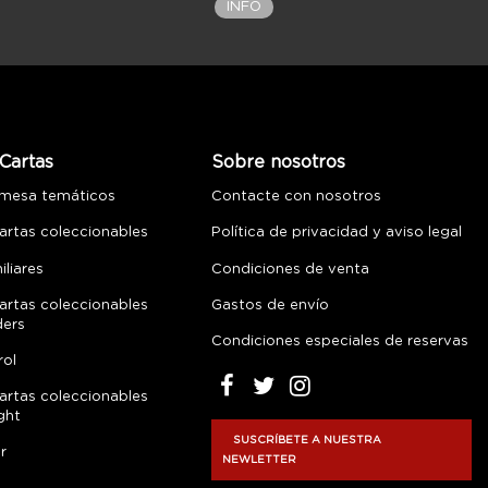
INFO
Cartas
Sobre nosotros
 mesa temáticos
Contacte con nosotros
artas coleccionables
Política de privacidad y aviso legal
liares
Condiciones de venta
artas coleccionables
Gastos de envío
ders
Condiciones especiales de reservas
rol
artas coleccionables
ght
SUSCRÍBETE A NUESTRA
r
NEWLETTER