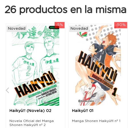
26 productos en la misma 
-5%
-50%
Novedad
Novedad
Haikyû!! (Novela) 02
Haikyû!! 01
Novela Oficial del Manga
Manga Shonen Haikyû!!l nº 1
Shonen Haikyû!!l nº 2