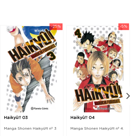
-25%
-5%
Haikyû!! 03
Haikyû!! 04
Manga Shonen Haikyû!!l nº 3
Manga Shonen Haikyû!!l nº 4.