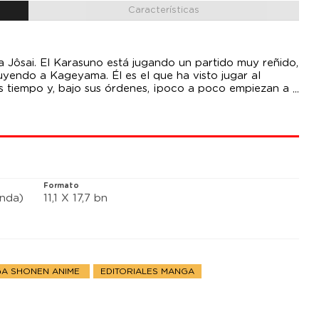
Características
a Jôsai. El Karasuno está jugando un partido muy reñido,
yendo a Kageyama. Él es el que ha visto jugar al
s tiempo y, bajo sus órdenes, ¡poco a poco empiezan a
, ¡el Karasuno no encuentra la forma de contrarrestar los
Formato
anda)
11,1 X 17,7 bn
A SHONEN ANIME
EDITORIALES MANGA