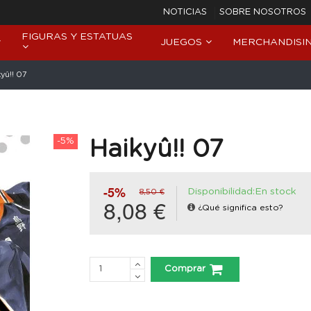
NOTICIAS
SOBRE NOSOTROS
FIGURAS Y ESTATUAS
JUEGOS
MERCHANDISI
yû!! 07
-5%
Haikyû!! 07
-5%
Disponibilidad:En stock
8,50 €
8,08 €
¿Qué significa esto?
Comprar