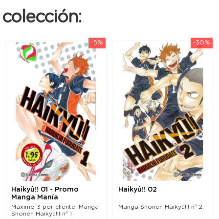
colección:
-5%
-30%
Haikyû!! 01 - Promo
Haikyû!! 02
Manga Manía
Máximo 3 por cliente. Manga
Manga Shonen Haikyû!!l nº 2.
Shonen Haikyû!!l nº 1