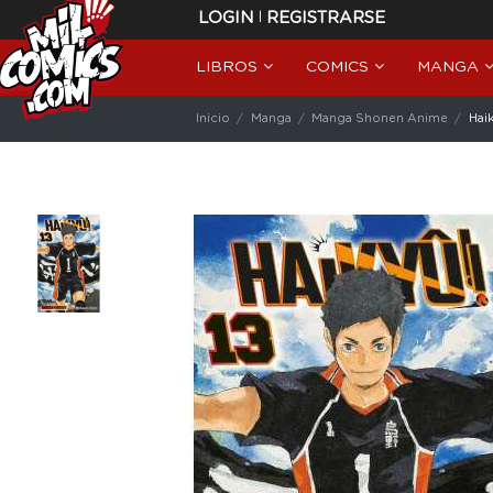
|
LOGIN
REGISTRARSE
LIBROS
COMICS
MANGA
Inicio
Manga
Manga Shonen Anime
Haik