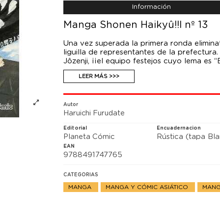
Información
Manga Shonen Haikyû!!l nº 13
Una vez superada la primera ronda elimina
liguilla de representantes de la prefectura.
Jôzenji, ¡¡el equipo festejos cuyo lema es 
necesidades del momento y hace unos ata
LEER MÁS >>>
Hinata y compañía a disputar un partido m
Autor
Haruichi Furudate
Editorial
Encuadernacion
Planeta Cómic
Rústica (tapa Bl
EAN
9788491747765
CATEGORIAS
MANGA
MANGA Y CÓMIC ASIÁTICO
MANG