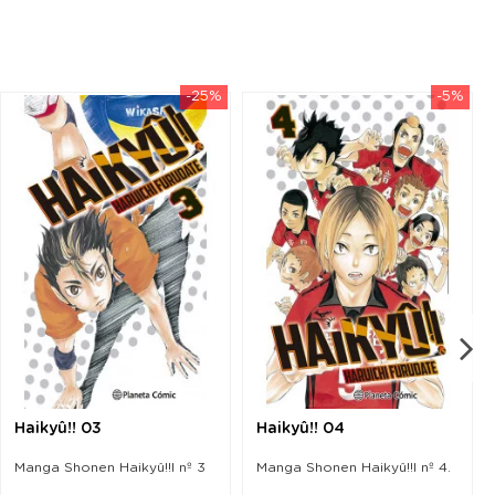
-25%
-5%
Haikyû!! 03
Haikyû!! 04
Manga Shonen Haikyû!!l nº 3
Manga Shonen Haikyû!!l nº 4.