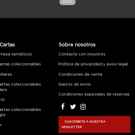
INFO
Cartas
Sobre nosotros
 mesa temáticos
Contacte con nosotros
artas coleccionables
Política de privacidad y aviso legal
liares
Condiciones de venta
artas coleccionables
Gastos de envío
ders
Condiciones especiales de reservas
rol
artas coleccionables
ght
SUSCRÍBETE A NUESTRA
r
NEWLETTER