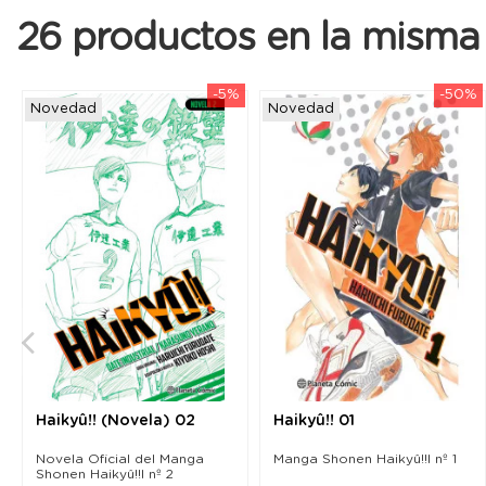
26 productos en la misma 
-5%
-50%
Novedad
Novedad
Haikyû!! (Novela) 02
Haikyû!! 01
Novela Oficial del Manga
Manga Shonen Haikyû!!l nº 1
Shonen Haikyû!!l nº 2