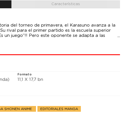
Características
toria del torneo de primavera, el Karasuno avanza a la
 Su rival para el primer partido es la escuela superior
“Es un juego”!! Pero este oponente se adapta a las
ques que rompen todos los moldes, cosa que obligará a
uy reñido
Formato
anda)
11,1 X 17,7 bn
A SHONEN ANIME
EDITORIALES MANGA