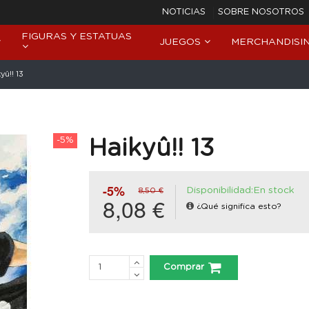
NOTICIAS
SOBRE NOSOTROS
FIGURAS Y ESTATUAS
JUEGOS
MERCHANDISI
yû!! 13
-5%
Haikyû!! 13
-5%
Disponibilidad:En stock
8,50 €
8,08 €
¿Qué significa esto?
Comprar