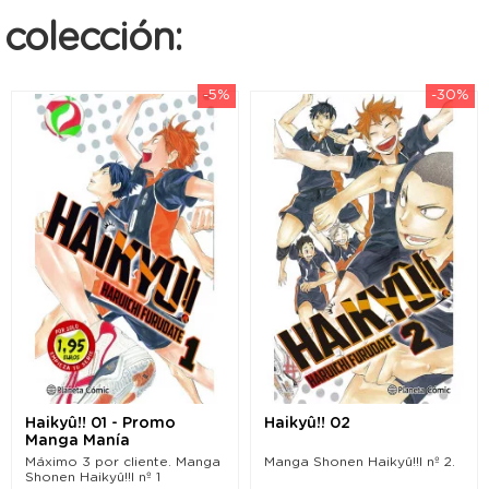
colección:
-5%
-30%
Haikyû!! 01 - Promo
Haikyû!! 02
Manga Manía
Máximo 3 por cliente. Manga
Manga Shonen Haikyû!!l nº 2.
Shonen Haikyû!!l nº 1