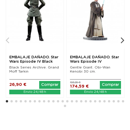
EMBALAJE DAÑADO. Star
EMBALAJE DAÑADO. Star
Wars Episode IV Black
Wars Episode IV
Series Archive...
Milestones Statue 1/6...
Black Series Archive. Grand
Gentle Giant. Obi-Wan
Moff Tarkin
Kenobi 30 cm.
193,99 €
26,90 €
Comprar
Comprar
174,59 €
Envío 24/48 h
Envío 24/48 h