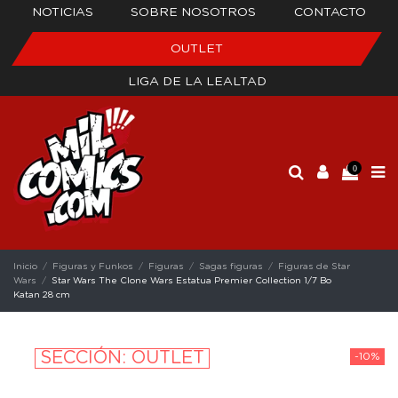
NOTICIAS
SOBRE NOSOTROS
CONTACTO
OUTLET
LIGA DE LA LEALTAD
0
Inicio
Figuras y Funkos
Figuras
Sagas figuras
Figuras de Star
Wars
Star Wars The Clone Wars Estatua Premier Collection 1/7 Bo
Katan 28 cm
SECCIÓN: OUTLET
-10%