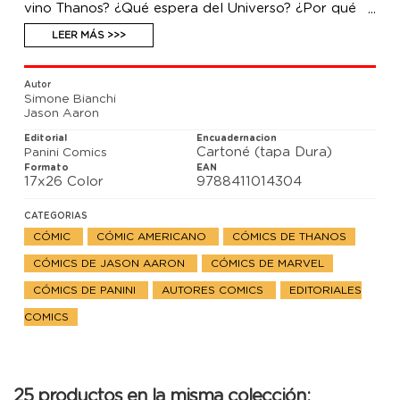
vino Thanos? ¿Qué espera del Universo? ¿Por qué
está obsesionado con la encarnación de la muerte?
Conoce las entrañas del más temible villano
LEER MÁS >>>
cósmico.
Autor
Simone Bianchi
Jason Aaron
Editorial
Encuadernacion
Cartoné (tapa Dura)
Panini Comics
Formato
EAN
17x26 Color
9788411014304
CATEGORIAS
CÓMIC
CÓMIC AMERICANO
CÓMICS DE THANOS
CÓMICS DE JASON AARON
CÓMICS DE MARVEL
CÓMICS DE PANINI
AUTORES COMICS
EDITORIALES
COMICS
25 productos en la misma colección: