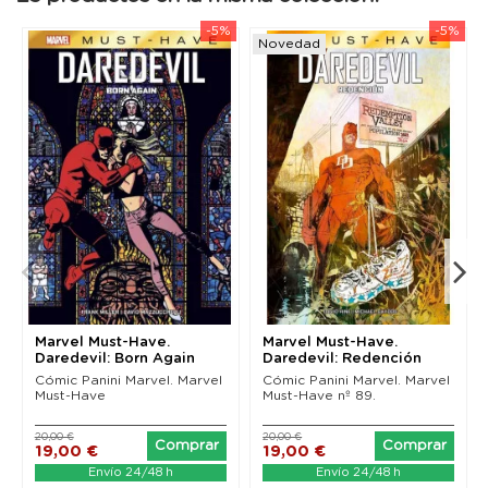
-5%
-5%
Novedad
Marvel Must-Have.
Marvel Must-Have.
Daredevil: Born Again
Daredevil: Redención
(Nueva edición)
Cómic Panini Marvel. Marvel
Cómic Panini Marvel. Marvel
Must-Have
Must-Have nº 89.
20,00 €
20,00 €
Comprar
Comprar
19,00 €
19,00 €
Envío 24/48 h
Envío 24/48 h