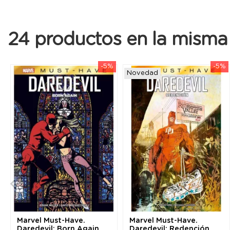
24 productos en la misma 
-5%
-5%
Novedad
Marvel Must-Have.
Marvel Must-Have.
Daredevil: Born Again
Daredevil: Redención