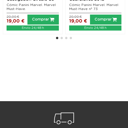
sangre
Galaxia: Legado
Cómic Panini Marvel. Marvel
Cómic Panini Marvel. Marvel
Must-Have.
Must-Have nº 73
20,00 €
20,00 €
Comprar
Comprar
19,00 €
19,00 €
Envío 24/48 h
Envío 24/48 h