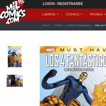
|
LOGIN
REGISTRARSE
LIBROS
COMICS
MANGA
Inicio
Cómic
Cómic americano
Marvel 