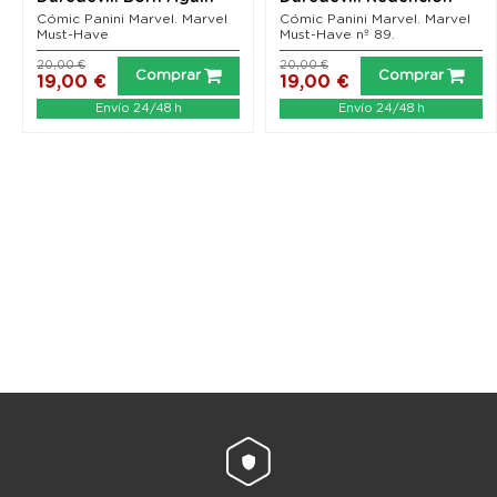
(Nueva edición)
Cómic Panini Marvel. Marvel
Cómic Panini Marvel. Marvel
Must-Have
Must-Have nº 89.
20,00 €
20,00 €
Comprar
Comprar
19,00 €
19,00 €
Envío 24/48 h
Envío 24/48 h