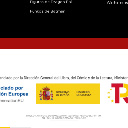
Figuras de Dragon Ball
Warhamme
Funkos de Batman