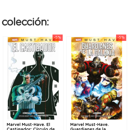
colección:
-5%
-5%
Marvel Must-Have. El
Marvel Must-Have.
Castigador: Círculo de
Guardianes de la