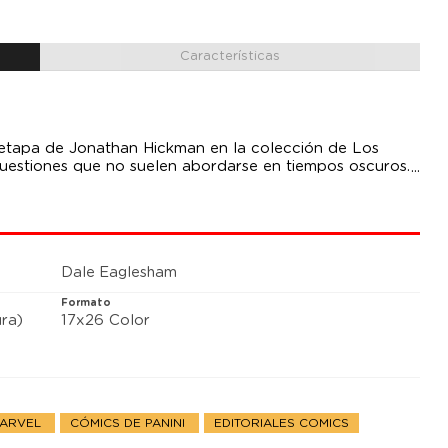
Características
 etapa de Jonathan Hickman en la colección de Los
 cuestiones que no suelen abordarse en tiempos oscuros.
rds trata de… ¡Resolverlo todo!
Dale Eaglesham
Formato
ra)
17x26 Color
MARVEL
CÓMICS DE PANINI
EDITORIALES COMICS