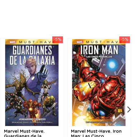
-5%
-5%
Marvel Must-Have.
Marvel Must-Have. Iron
Guardianes de la
Man: Las Cinco