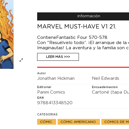
Información
MARVEL MUST-HAVE V1 21.
ContieneFantastic Four 570-578
Con "Resuélvelo todo”. ¡El arranque de la
Imaginautas! La aventura y la familia son
Descubre lo que ocurre cuando Reed Richa
LEER MÁS >>>
Autor
Jonathan Hickman
Neil Edwards
Editorial
Encuadernacion
Panini Comics
Cartoné (tapa Du
EAN
9788413348520
CATEGORIAS
CÓMIC
CÓMIC AMERICANO
CÓMICS DE 