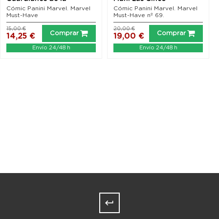
Galaxia: Vengadores...
Pesadillas
Cómic Panini Marvel. Marvel
Cómic Panini Marvel. Marvel
Must-Have
Must-Have nº 69.
15,00 €
20,00 €
Comprar
Comprar
14,25 €
19,00 €
Envío 24/48 h
Envío 24/48 h