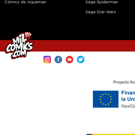
Cómics de Aquaman
Saga Spiderman
Saga Star Wars