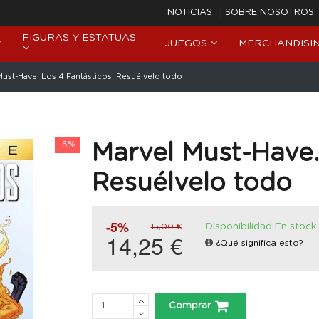
NOTICIAS
SOBRE NOSOTROS
FIGURAS Y ESTATUAS
JUEGOS
MERCHANDISI
Must-Have. Los 4 Fantásticos: Resuélvelo todo
-5%
Marvel Must-Have.
Resuélvelo todo
-5%
Disponibilidad:En stock
15,00 €
14,25 €
¿Qué significa esto?
Comprar