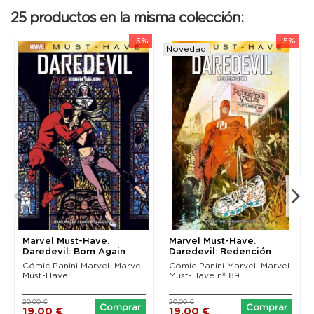
25 productos en la misma colección:
-5%
-5%
Novedad
Marvel Must-Have.
Marvel Must-Have.
Daredevil: Born Again
Daredevil: Redención
(Nueva edición)
Cómic Panini Marvel. Marvel
Cómic Panini Marvel. Marvel
Must-Have
Must-Have nº 89.
20,00 €
20,00 €
Comprar
Comprar
19,00 €
19,00 €