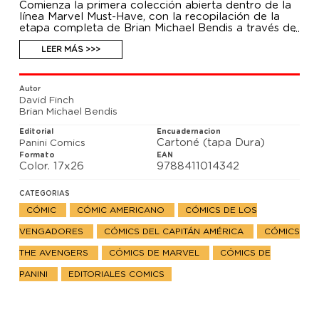
Comienza la primera colección abierta dentro de la
línea Marvel Must-Have, con la recopilación de la
etapa completa de Brian Michael Bendis a través de
las diferentes series de Los Vengadores y todos los
eventos relacionados. Tras la destrucción del grupo
LEER MÁS >>>
original, una nueva amenaza sirve para que el
Capitán América reúna un nuevo equipo. El destino
colocará en el mismo lugar al Capi, Iron Man,
Autor
Spiderman, Lobezno, Luke Cage, Daredevil y
David Finch
Spiderwoman. Ellos son los únicos que pueden
Brian Michael Bendis
detener una fuga masiva de presos superpoderosos
de La Balsa. ¡Descubre desde la primera página los
Editorial
Encuadernacion
eventos que cambiaron de arriba abajo el Universo
Cartoné (tapa Dura)
Panini Comics
Marvel!
Formato
EAN
Color. 17x26
9788411014342
CATEGORIAS
CÓMIC
CÓMIC AMERICANO
CÓMICS DE LOS
VENGADORES
CÓMICS DEL CAPITÁN AMÉRICA
CÓMICS
THE AVENGERS
CÓMICS DE MARVEL
CÓMICS DE
PANINI
EDITORIALES COMICS