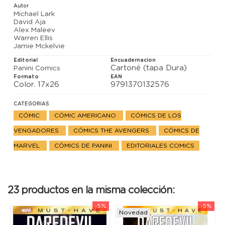
ingleses se niegan a actuar. En Symkaria, el Consejo
Autor
de las sombras trata de conseguir algo viejo y
Michael Lark
terrible, que podría amenazar a todo el planeta. La
David Aja
Viuda Negra se convierte en la última esperanza del
Alex Maleev
resto de sus compañeros.
Warren Ellis
Jamie Mckelvie
Editorial
Encuadernacion
Cartoné (tapa Dura)
Panini Comics
Formato
EAN
Color. 17x26
9791370132576
CATEGORIAS
CÓMIC
CÓMIC AMERICANO
CÓMICS DE LOS
VENGADORES
CÓMICS THE AVENGERS
CÓMICS DE
MARVEL
CÓMICS DE PANINI
EDITORIALES COMICS
23 productos en la misma colección:
-5%
-5%
Novedad