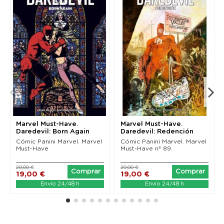
Marvel Must-Have.
Marvel Must-Have.
Daredevil: Born Again
Daredevil: Redención
(Nueva edición)
Cómic Panini Marvel. Marvel
Cómic Panini Marvel. Marvel
Must-Have
Must-Have nº 89.
20,00 €
20,00 €
Comprar
Comprar
19,00 €
19,00 €
Envío 24/48 h
Envío 24/48 h