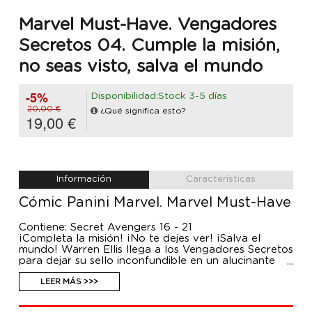
Marvel Must-Have. Vengadores
Secretos 04. Cumple la misión,
no seas visto, salva el mundo
-5%
Disponibilidad:Stock 3-5 días
20,00 €
¿Qué significa esto?
19,00 €
Información
Características
Cómic Panini Marvel. Marvel Must-Have
Contiene: Secret Avengers 16 - 21
¡Completa la misión! ¡No te dejes ver! ¡Salva el
mundo! Warren Ellis llega a los Vengadores Secretos
para dejar su sello inconfundible en un alucinante
puñado de episodios como nunca has visto. Una
ciudad enterrada bajo territorio estadounidense. El
LEER MÁS >>>
MI-13 ha descubierto que, en una remota región
yugoslava, está desapareciendo gente, pero los