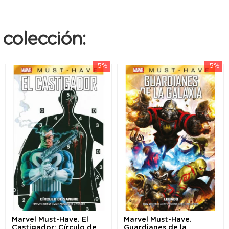
colección:
-5%
-5%
Marvel Must-Have. El
Marvel Must-Have.
Castigador: Círculo de
Guardianes de la