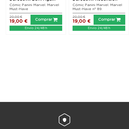
(Nueva edición)
Cómic Panini Marvel. Marvel
Cómic Panini Marvel. Marvel
Must-Have
Must-Have nº 89.
20,00 €
20,00 €
Comprar
Comprar
19,00 €
19,00 €
Envío 24/48 h
Envío 24/48 h