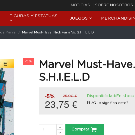
NOTICIAS
SOBRE NOSOTROS
FIGURAS Y ESTATUAS
JUEGOS
MERCHANDISI
de Marvel
Marvel Must-Have. Nick Furia Vs. S.H.I.E.L.D
-5%
Marvel Must-Have.
S.H.I.E.L.D
-5%
Disponibilidad:En stock
25,00 €
23,75 €
¿Qué significa esto?
Comprar