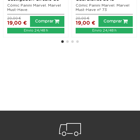
sangre
Galaxia: Legado
Cómic Panini Marvel. Marvel
Cómic Panini Marvel. Marvel
Must-Have.
Must-Have nº 73
20,00 €
20,00 €
Comprar
Comprar
19,00 €
19,00 €
Envío 24/48 h
Envío 24/48 h