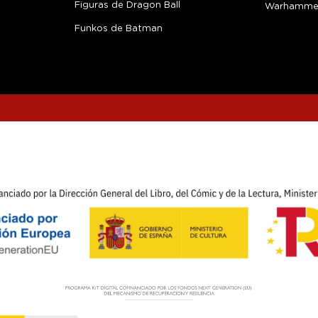
Figuras de Dragon Ball
Warhamme
Funkos de Batman