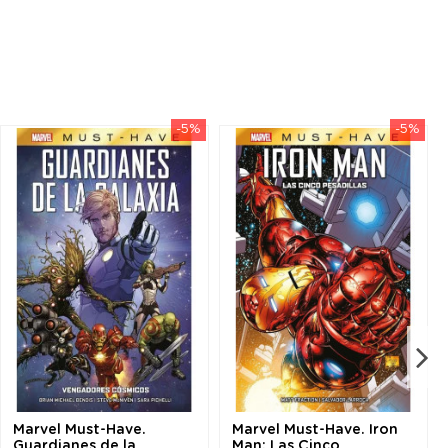
-5%
-5%
Marvel Must-Have.
Marvel Must-Have. Iron
Guardianes de la
Man: Las Cinco