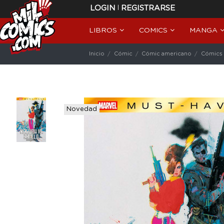
|
LOGIN
REGISTRARSE
LIBROS
COMICS
MANGA
Inicio
Cómic
Cómic americano
Cómics 
Novedad