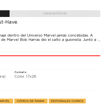
Características
st-Have.
naje dentro del Universo Marvel jamás concebidas. A
r de Marvel Bob Harras dio el salto a guionista. Junto a
 de Nick Furia, quien descubre que los peores enemigos
al. La agencia está podrida hasta la médula. Mientras
as, Nick sólo tiene una opción si quiere no sólo llegar
ino también sobrevivir: ¡Enfrentarse a sus propios
rjó!
Formato
ra)
Color. 17x26
MARVEL
CÓMICS DE PANINI
EDITORIALES COMICS