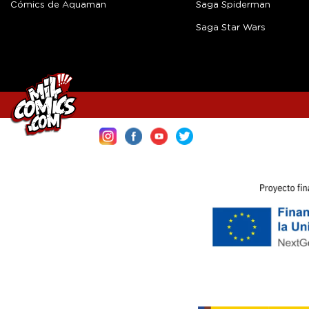
Cómics de Aquaman
Saga Spiderman
Saga Star Wars