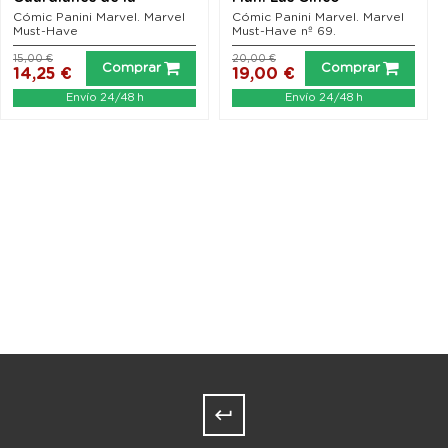
Galaxia: Vengadores...
Pesadillas
Cómic Panini Marvel. Marvel
Cómic Panini Marvel. Marvel
Must-Have
Must-Have nº 69.
15,00 €
20,00 €
Comprar
Comprar
14,25 €
19,00 €
Envío 24/48 h
Envío 24/48 h