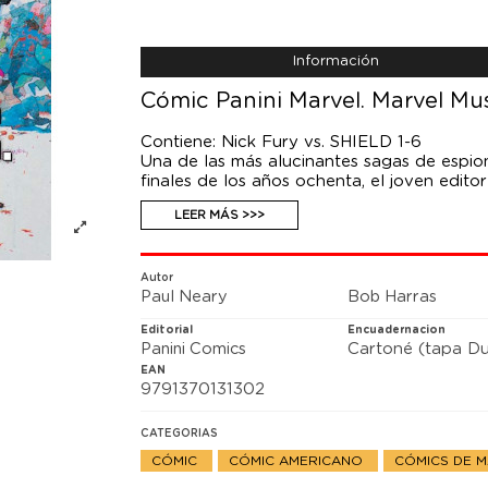
Información
Cómic Panini Marvel. Marvel Mu
Contiene: Nick Fury vs. SHIELD 1-6
Una de las más alucinantes sagas de espio
finales de los años ochenta, el joven edito
Paul Neary, concibió la historia definitiva
LEER MÁS >>>
de SHIELD se han hecho con su control tot
Hydra, IMA y Roxxon conspiran en las sombr
hasta el fondo de lo que está ocurriendo, s
amigos y a la organización que él mismo fo
Autor
Paul Neary
Bob Harras
Editorial
Encuadernacion
Panini Comics
Cartoné (tapa Du
EAN
9791370131302
CATEGORIAS
CÓMIC
CÓMIC AMERICANO
CÓMICS DE 