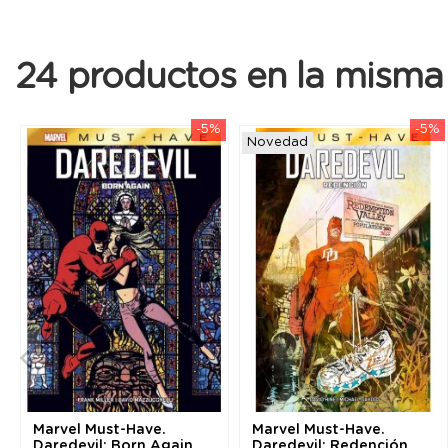
24 productos en la misma 
-5%
-5%
Novedad
Marvel Must-Have.
Marvel Must-Have.
Daredevil: Born Again
Daredevil: Redención