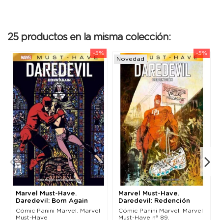
25 productos en la misma colección:
-5%
-5%
Novedad
Marvel Must-Have.
Marvel Must-Have.
Daredevil: Born Again
Daredevil: Redención
(Nueva edición)
Cómic Panini Marvel. Marvel
Cómic Panini Marvel. Marvel
Must-Have
Must-Have nº 89.