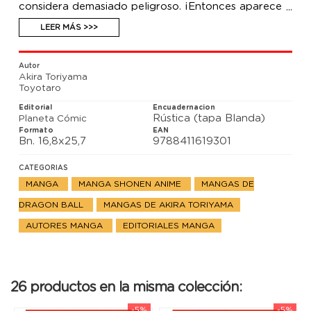
considera demasiado peligroso. ¡Entonces aparece
un gigantesco Cell contra el que incluso los
androides Gamma, ya convencidos de que estaban
LEER MÁS >>>
en el bando de los malos, se disponen a luchar!
Autor
Akira Toriyama
Toyotaro
Editorial
Encuadernacion
Rústica (tapa Blanda)
Planeta Cómic
Formato
EAN
Bn. 16,8x25,7
9788411619301
CATEGORIAS
MANGA
MANGA SHONEN ANIME
MANGAS DE
DRAGON BALL
MANGAS DE AKIRA TORIYAMA
AUTORES MANGA
EDITORIALES MANGA
26 productos en la misma colección:
-5%
-5%