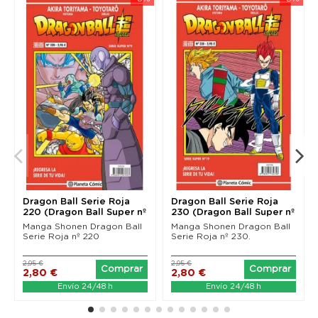
Dragon Ball Serie Roja
Dragon Ball Serie Roja
220 (Dragon Ball Super nº
230 (Dragon Ball Super nº
9)
19)
Manga Shonen Dragon Ball
Manga Shonen Dragon Ball
Serie Roja nº 220
Serie Roja nº 230.
2,95 €
2,95 €
Comprar
Comprar
2,80 €
2,80 €
Envío 24/48 h
Envío 24/48 h