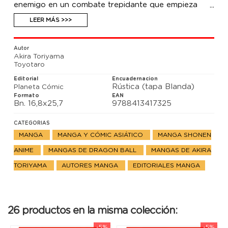
enemigo en un combate trepidante que empieza
muy igualado y en el que, por primera vez, ¡utiliza la
técnica del ultrainstinto!
LEER MÁS >>>
Autor
Akira Toriyama
Toyotaro
Editorial
Encuadernacion
Rústica (tapa Blanda)
Planeta Cómic
Formato
EAN
Bn. 16,8x25,7
9788413417325
CATEGORIAS
MANGA
MANGA Y CÓMIC ASIÁTICO
MANGA SHONEN
ANIME
MANGAS DE DRAGON BALL
MANGAS DE AKIRA
TORIYAMA
AUTORES MANGA
EDITORIALES MANGA
26 productos en la misma colección:
-5%
-5%