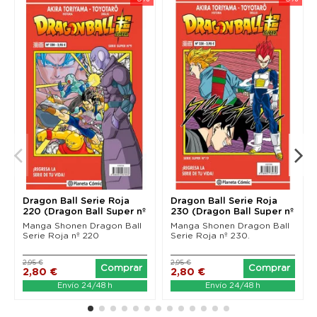
Dragon Ball Serie Roja
Dragon Ball Serie Roja
220 (Dragon Ball Super nº
230 (Dragon Ball Super nº
9)
19)
Manga Shonen Dragon Ball
Manga Shonen Dragon Ball
Serie Roja nº 220
Serie Roja nº 230.
2,95 €
2,95 €
Comprar
Comprar
2,80 €
2,80 €
Envío 24/48 h
Envío 24/48 h