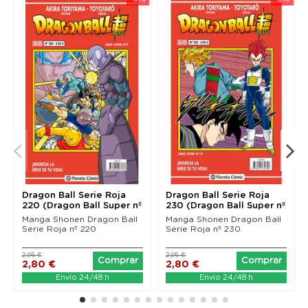
Dragon Ball Serie Roja
Dragon Ball Serie Roja
220 (Dragon Ball Super nº
230 (Dragon Ball Super nº
9)
19)
Manga Shonen Dragon Ball
Manga Shonen Dragon Ball
Serie Roja nº 220
Serie Roja nº 230.
2,95 €
2,95 €
Comprar
Comprar
2,80 €
2,80 €
Envío 24/48 h
Envío 24/48 h