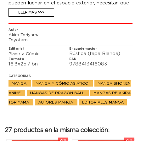
pueden luchar en el espacio exterior, necesitan que
su rival baje a la superficie del planeta. Por otro
lado, el Gran Kaiôshin no puede usar contra Moro su
LEER MÁS >>>
técnica de sellado.
Autor
Akira Toriyama
Toyotaro
Editorial
Encuadernacion
Rústica (tapa Blanda)
Planeta Cómic
Formato
EAN
16,8x25,7 bn
9788413416083
CATEGORIAS
MANGA
MANGA Y CÓMIC ASIÁTICO
MANGA SHONEN
ANIME
MANGAS DE DRAGON BALL
MANGAS DE AKIRA
TORIYAMA
AUTORES MANGA
EDITORIALES MANGA
27 productos en la misma colección:
-5%
-5%