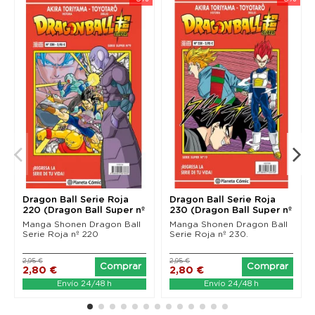
Dragon Ball Serie Roja
Dragon Ball Serie Roja
220 (Dragon Ball Super nº
230 (Dragon Ball Super nº
9)
19)
Manga Shonen Dragon Ball
Manga Shonen Dragon Ball
Serie Roja nº 220
Serie Roja nº 230.
2,95 €
2,95 €
Comprar
Comprar
2,80 €
2,80 €
Envío 24/48 h
Envío 24/48 h