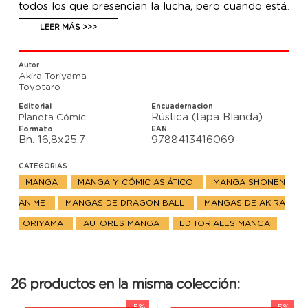
todos los que presencian la lucha, pero cuando está
a punto de terminar con él... ¿¡Aparece Polunga, el
dragón de Namek!?
LEER MÁS >>>
Autor
Akira Toriyama
Toyotaro
Editorial
Encuadernacion
Rústica (tapa Blanda)
Planeta Cómic
Formato
EAN
Bn. 16,8x25,7
9788413416069
CATEGORIAS
MANGA
MANGA Y CÓMIC ASIÁTICO
MANGA SHONEN
ANIME
MANGAS DE DRAGON BALL
MANGAS DE AKIRA
TORIYAMA
AUTORES MANGA
EDITORIALES MANGA
26 productos en la misma colección:
-5%
-5%