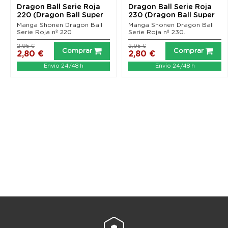
Dragon Ball Serie Roja
Dragon Ball Serie Roja
220 (Dragon Ball Super
230 (Dragon Ball Super
nº 9)
nº 19)
Manga Shonen Dragon Ball
Manga Shonen Dragon Ball
Serie Roja nº 220
Serie Roja nº 230.
2,95 €
2,95 €
Comprar
Comprar
2,80 €
2,80 €
Envío 24/48 h
Envío 24/48 h