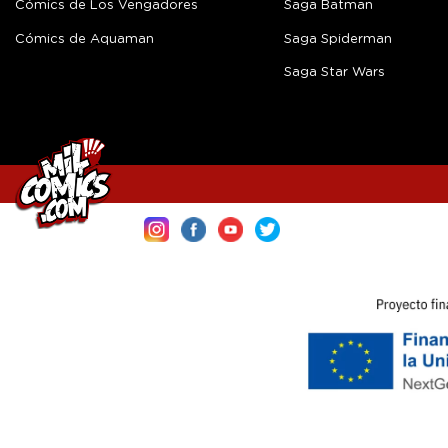
Cómics de Los Vengadores
Saga Batman
Cómics de Aquaman
Saga Spiderman
Saga Star Wars