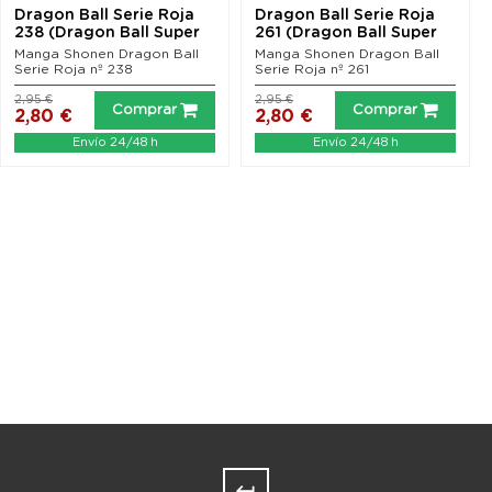
Dragon Ball Serie Roja
Dragon Ball Serie Roja
238 (Dragon Ball Super
261 (Dragon Ball Super
nº 27)
nº 50)
Manga Shonen Dragon Ball
Manga Shonen Dragon Ball
Serie Roja nº 238
Serie Roja nº 261
2,95 €
2,95 €
Comprar
Comprar
2,80 €
2,80 €
Envío 24/48 h
Envío 24/48 h