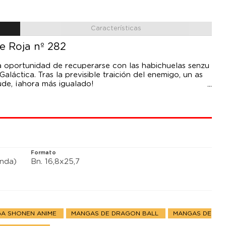
Características
e Roja nº 282
a oportunidad de recuperarse con las habichuelas senzu
aláctica. Tras la previsible traición del enemigo, un as
de, ¡ahora más igualado!
Formato
anda)
Bn. 16,8x25,7
A SHONEN ANIME
MANGAS DE DRAGON BALL
MANGAS DE