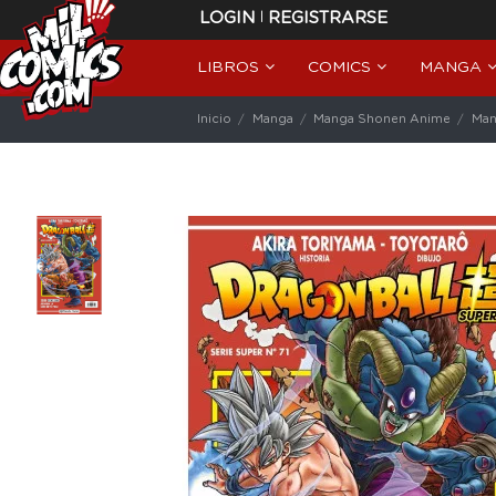
|
LOGIN
REGISTRARSE
LIBROS
COMICS
MANGA
Inicio
Manga
Manga Shonen Anime
Man