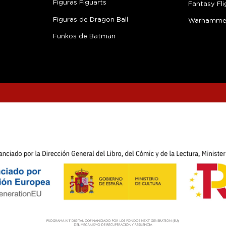
Figuras Figuarts
Fantasy Fli
Figuras de Dragon Ball
Warhamme
Funkos de Batman