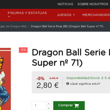
NOTICIAS
SOBRE NOSOTROS
FIGURAS Y ESTATUAS
JUEGOS
MERCHANDISI
gas de Dragon Ball
Dragon Ball Serie Roja 282 (Dragon Ball Super nº 71)
-5%
Dragon Ball Serie
Super nº 71)
-5%
Disponibilidad:Stock 3-5 d
2,95 €
2,80 €
¿Qué significa esto?
Comprar