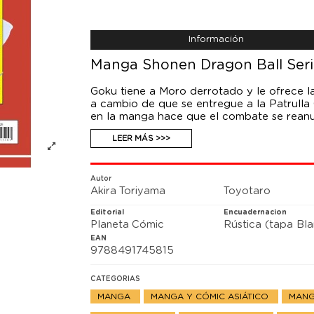
Información
Manga Shonen Dragon Ball Seri
Goku tiene a Moro derrotado y le ofrece l
a cambio de que se entregue a la Patrulla G
en la manga hace que el combate se reanu
LEER MÁS >>>
Autor
Akira Toriyama
Toyotaro
Editorial
Encuadernacion
Planeta Cómic
Rústica (tapa Bl
EAN
9788491745815
CATEGORIAS
MANGA
MANGA Y CÓMIC ASIÁTICO
MANG