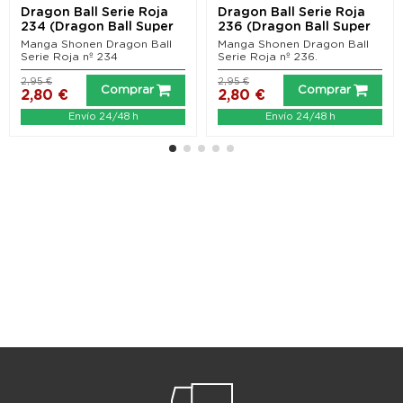
Dragon Ball Serie Roja
Dragon Ball Serie Roja
234 (Dragon Ball Super
236 (Dragon Ball Super
nº 23)
nº 25)
Manga Shonen Dragon Ball
Manga Shonen Dragon Ball
Serie Roja nº 234
Serie Roja nº 236.
2,95 €
2,95 €
Comprar
Comprar
2,80 €
2,80 €
Envío 24/48 h
Envío 24/48 h