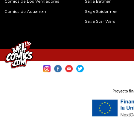
Cómics de Los Vengadores
Saga Batman
Cómics de Aquaman
Saga Spiderman
Saga Star Wars