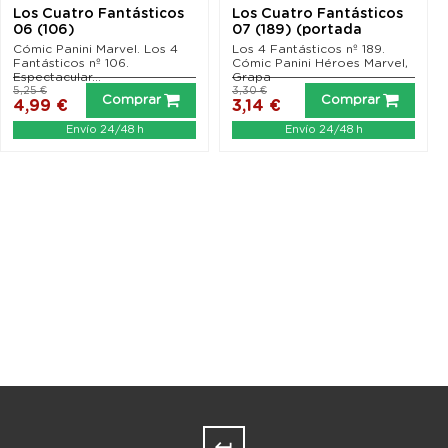
Los Cuatro Fantásticos
Los Cuatro Fantásticos
06 (106)
07 (189) (portada
alternativa Disney...
Cómic Panini Marvel. Los 4
Los 4 Fantásticos nº 189.
Fantásticos nº 106.
Cómic Panini Héroes Marvel,
Espectacular...
Grapa
5,25 €
3,30 €
Comprar
Comprar
4,99 €
3,14 €
Envío 24/48 h
Envío 24/48 h