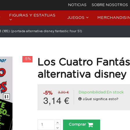
NOTICIAS
SOBRE NOSOTROS
FIGURAS Y ESTATUAS
JUEGOS
MERCHANDISI
(185) (portada alternativa disney fantastic four 51)
-5%
Los Cuatro Fantás
alternativa disney 
-5%
Disponibilidad:En stock
3,30 €
3,14 €
¿Qué significa esto?
Comprar