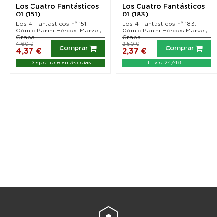
Los Cuatro Fantásticos
Los Cuatro Fantásticos
01 (151)
01 (183)
Los 4 Fantásticos nº 151.
Los 4 Fantásticos nº 183.
Cómic Panini Héroes Marvel,
Cómic Panini Héroes Marvel,
Grapa.
Grapa
4,60 €
2,50 €
Comprar
Comprar
4,37 €
2,37 €
Disponible en 3-5 días
Envío 24/48 h