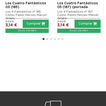
Los Cuatro Fantásticos
Los Cuatro Fantásticos
03 (185)
05 (187) (portada
alternativa Disney...
Los 4 Fantásticos nº 185.
Los 4 Fantásticos nº 187.
Cómic Panini Héroes Marvel,
Cómic Panini Héroes Marvel,
Grapa
Grapa
3,30 €
3,30 €
Comprar
Comprar
3,14 €
3,14 €
Envío 24/48 h
Envío 24/48 h