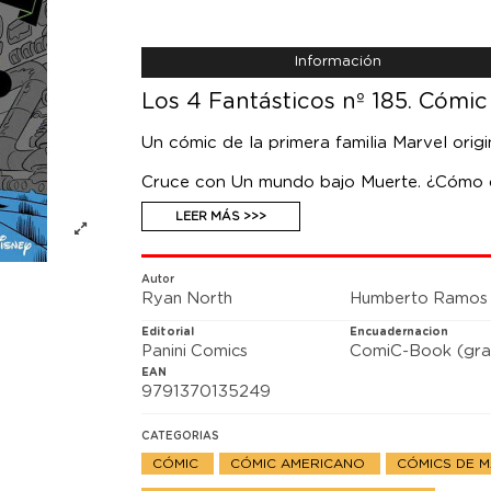
Información
Los 4 Fantásticos nº 185. Cómic
Un cómic de la primera familia Marvel orig
Cruce con Un mundo bajo Muerte. ¿Cómo co
conocer la verdad, lo que los lleva a las 
LEER MÁS >>>
de la guarida secreta del villano, donde s
Autor
Ryan North
Humberto Ramos
Editorial
Encuadernacion
Panini Comics
ComiC-Book (gra
EAN
9791370135249
CATEGORIAS
CÓMIC
CÓMIC AMERICANO
CÓMICS DE 