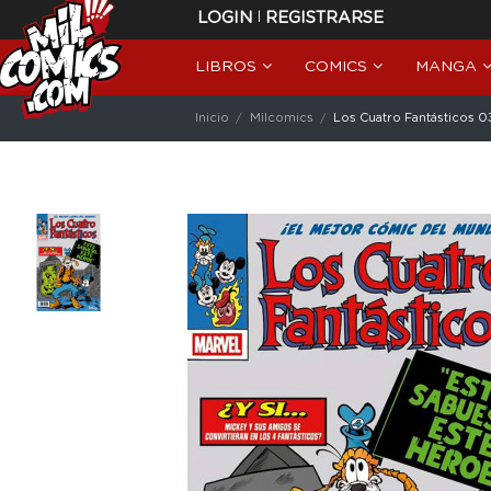
|
LOGIN
REGISTRARSE
LIBROS
COMICS
MANGA
Inicio
Milcomics
Los Cuatro Fantásticos 03 