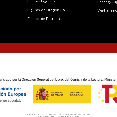
Figuras Figuarts
Fantasy Fli
Figuras de Dragon Ball
Warhamme
Funkos de Batman