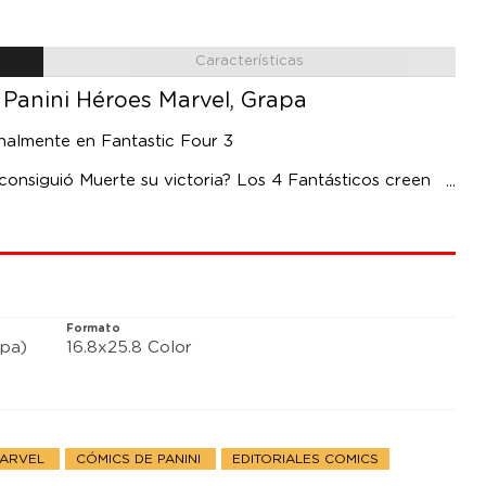
Características
 Panini Héroes Marvel, Grapa
inalmente en Fantastic Four 3
nsiguió Muerte su victoria? Los 4 Fantásticos creen
profundidades heladas de la Antártida, a lo más profundo
e enfrentarán a su mayor desafío hasta la fecha.
Formato
pa)
16.8x25.8 Color
MARVEL
CÓMICS DE PANINI
EDITORIALES COMICS