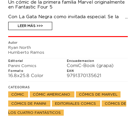
Un cómic de la primera familia Marvel originalmente
en Fantastic Four 5
Con La Gata Negra como invitada especial. Se la
busca por asesinato, está siendo perseguida por la
policía y está cubierta de sangre. Es Felicia Hardy,
LEER MÁS >>>
proclama su inocencia y sólo hay alguien que pueda
demostrarla: La Mujer Invisible. Pero Susan se va a
ver envuelta en los problemas de La Gata Negra.
Autor
Ryan North
Humberto Ramos
Editorial
Encuadernacion
ComiC-Book (grapa)
Panini Comics
Formato
EAN
16.8x25.8 Color
9791370135621
CATEGORIAS
CÓMIC
CÓMIC AMERICANO
CÓMICS DE MARVEL
CÓMICS DE PANINI
EDITORIALES COMICS
CÓMICS DE
LOS CUATRO FANTÁSTICOS