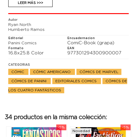
ahora objetivos de una invasión. Llega la hora de
LEER MÁS >>>
construir una nueva nave para viajar a lo
desconocido. Mientras tanto, sus familias y nuestro
planeta quedan indefensos.
Autor
Ryan North
Humberto Ramos
Editorial
Encuadernacion
ComiC-Book (grapa)
Panini Comics
Formato
EAN
16.8x25.8 Color
977301294300900007
CATEGORIAS
CÓMIC
CÓMIC AMERICANO
CÓMICS DE MARVEL
CÓMICS DE PANINI
EDITORIALES COMICS
CÓMICS DE
LOS CUATRO FANTÁSTICOS
34 productos en la misma colección:
-5%
-5%
Novedad