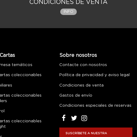
CONDICIONES DE VENTA
INFO
Cartas
Sobre nosotros
 mesa temáticos
Contacte con nosotros
artas coleccionables
Política de privacidad y aviso legal
liares
Condiciones de venta
artas coleccionables
Gastos de envío
ders
Condiciones especiales de reservas
rol
artas coleccionables
ght
SUSCRÍBETE A NUESTRA
r