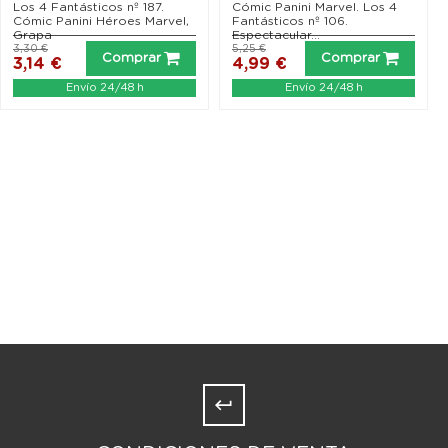
alternativa Disney...
Los 4 Fantásticos nº 187.
Cómic Panini Marvel. Los 4
Cómic Panini Héroes Marvel,
Fantásticos nº 106.
Grapa
Espectacular...
3,30 €
5,25 €
Comprar
Comprar
3,14 €
4,99 €
Envío 24/48 h
Envío 24/48 h