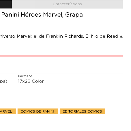
Características
 Panini Héroes Marvel, Grapa
verso Marvel: el de Franklin Richards. El hijo de Reed y
nte de nivel Omega y mucho más. Ha creado vida,
a hecho, y que está haciendo... pero nadie lo sabe.
os, protagonizado por Sue Richards.
Formato
pa)
17x26 Color
MARVEL
CÓMICS DE PANINI
EDITORIALES COMICS