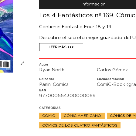
Información
Los 4 Fantásticos nº 169. Cómic
Contiene: Fantastic Four 18 y 19
Descubre el secreto mejor guardado del Uni
Sue ha sido un inmortal, un dios, un muta
LEER MÁS >>>
universos enteros, pero hay algo más que h
Además, un crime noir muy diferente a tod
Autor
Ryan North
Carlos Gómez
Editorial
Encuadernacion
Panini Comics
ComiC-Book (gra
EAN
977000554300000069
CATEGORIAS
CÓMIC
CÓMIC AMERICANO
CÓMICS DE 
CÓMICS DE LOS CUATRO FANTÁSTICOS