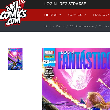
|
LOGIN
REGISTRARSE
LIBROS
COMICS
MANGA
Inicio
Cómic
Cómic americano
Cómics 