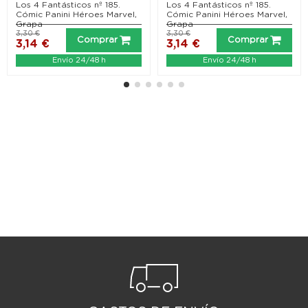
alternativa disney...
Los 4 Fantásticos nº 185.
Los 4 Fantásticos nº 185.
Cómic Panini Héroes Marvel,
Cómic Panini Héroes Marvel,
Grapa
Grapa
3,30 €
3,30 €
Comprar
Comprar
3,14 €
3,14 €
Envío 24/48 h
Envío 24/48 h