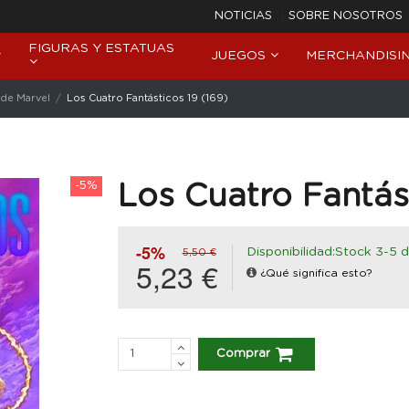
NOTICIAS
SOBRE NOSOTROS
FIGURAS Y ESTATUAS
JUEGOS
MERCHANDISI
de Marvel
Los Cuatro Fantásticos 19 (169)
-5%
Los Cuatro Fantást
-5%
Disponibilidad:Stock 3-5 d
5,50 €
5,23 €
¿Qué significa esto?
Comprar