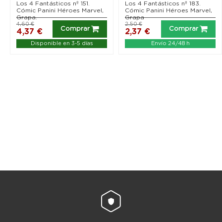
Los 4 Fantásticos nº 151.
Los 4 Fantásticos nº 183.
Cómic Panini Héroes Marvel,
Cómic Panini Héroes Marvel,
Grapa.
Grapa
4,60 €
2,50 €
Comprar
Comprar
4,37 €
2,37 €
Disponible en 3-5 días
Envío 24/48 h