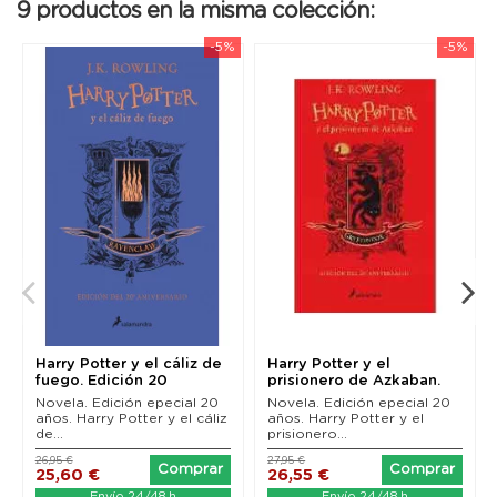
9 productos en la misma colección:
-5%
-5%
Harry Potter y el cáliz de
Harry Potter y el
fuego. Edición 20
prisionero de Azkaban.
aniversario...
Edición 20...
Novela. Edición epecial 20
Novela. Edición epecial 20
años. Harry Potter y el cáliz
años. Harry Potter y el
de...
prisionero...
26,95 €
27,95 €
Comprar
Comprar
25,60 €
26,55 €
Envío 24/48 h
Envío 24/48 h