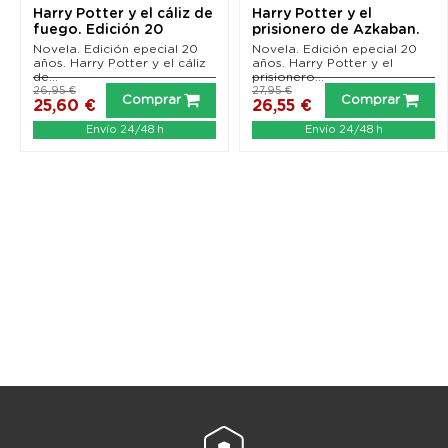
Harry Potter y el cáliz de
Harry Potter y el
fuego. Edición 20
prisionero de Azkaban.
aniversario...
Edición 20...
Novela. Edición epecial 20
Novela. Edición epecial 20
años. Harry Potter y el cáliz
años. Harry Potter y el
de...
prisionero...
26,95 €
27,95 €
Comprar
Comprar
25,60 €
26,55 €
Envío 24/48 h
Envío 24/48 h