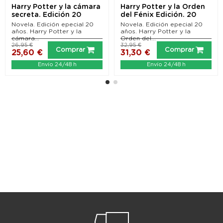
Harry Potter y la cámara
Harry Potter y la Orden
secreta. Edición 20
del Fénix Edición. 20
aniversario...
aniversario...
Novela. Edición epecial 20
Novela. Edición epecial 20
años. Harry Potter y la
años. Harry Potter y la
cámara...
Orden del...
26,95 €
32,95 €
Comprar
Comprar
25,60 €
31,30 €
Envío 24/48 h
Envío 24/48 h