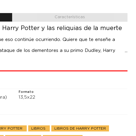
Características
 Harry Potter y las reliquias de la muerte
ue eso continúe ocurriendo. Quiere que te enseñe a
ataque de los dementores a su primo Dudley, Harry
tendrá ante nada para encontrarlo. Muchos niegan que
arry no está solo: una orden secreta se reúne en
rzas oscuras. Harry debe permitir que el profesor
les incursiones de Voldemort en su mente. Pero éstas
 está agotando el tiempo...
Formato
ra)
13,5x22
RRY POTTER
LIBROS
LIBROS DE HARRY POTTER