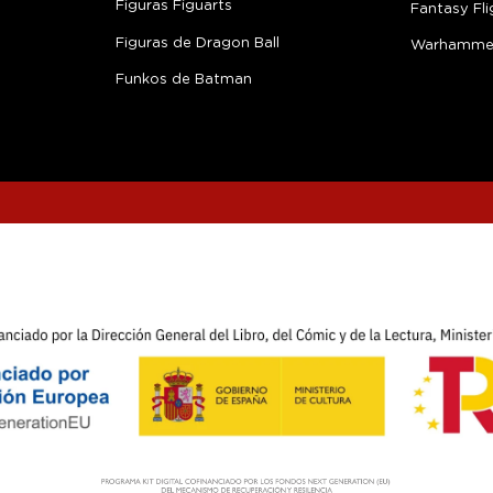
Figuras Figuarts
Fantasy Fli
Figuras de Dragon Ball
Warhamme
Funkos de Batman