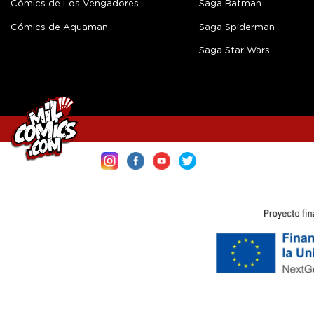
Cómics de Los Vengadores
Saga Batman
Cómics de Aquaman
Saga Spiderman
Saga Star Wars