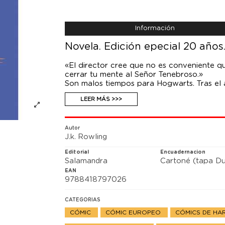
Información
Novela. Edición epecial 20 años.
«El director cree que no es conveniente q
cerrar tu mente al Señor Tenebroso.»
Son malos tiempos para Hogwarts. Tras el 
Potter comprende que Voldemort no se de
LEER MÁS >>>
el Señor Tenebroso haya regresado, pero H
Grimmauld Place para luchar contra las fue
Snape le enseñe a protegerse de las bruta
son cada vez más potentes, y a Harry se le
Autor
J.k. Rowling
Editorial
Encuadernacion
Salamandra
Cartoné (tapa Du
EAN
9788418797026
CATEGORIAS
CÓMIC
CÓMIC EUROPEO
CÓMICS DE HA