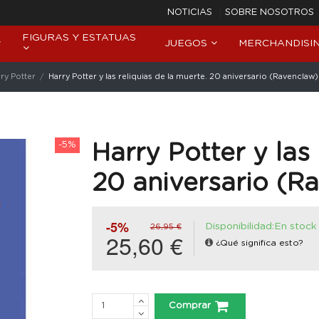
NOTICIAS
SOBRE NOSOTROS
FIGURAS Y ESTATUAS
JUEGOS
MERCHANDISI
ry Potter
Harry Potter y las reliquias de la muerte. 20 aniversario (Ravenclaw)
-5%
Harry Potter y las 
20 aniversario (R
-5%
Disponibilidad:En stock
26,95 €
25,60 €
¿Qué significa esto?
Comprar