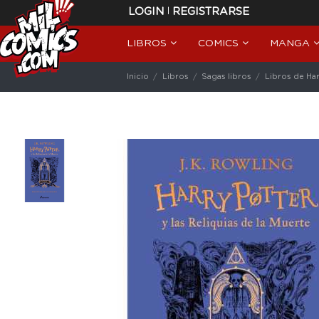
|
LOGIN
REGISTRARSE
LIBROS
COMICS
MANGA
Inicio
Libros
Sagas libros
Libros de Har