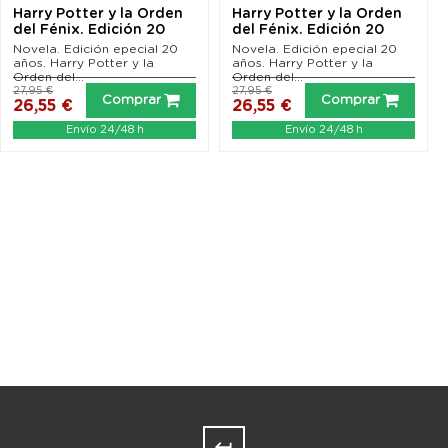
Harry Potter y la Orden
Harry Potter y la Orden
del Fénix. Edición 20
del Fénix. Edición 20
aniversario...
aniversario...
Novela. Edición epecial 20
Novela. Edición epecial 20
años. Harry Potter y la
años. Harry Potter y la
Orden del...
Orden del...
27,95 €
27,95 €
Comprar
Comprar
26,55 €
26,55 €
Envío 24/48 h
Envío 24/48 h