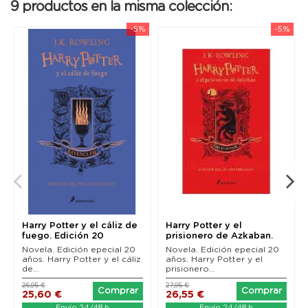
9 productos en la misma colección:
-5%
-5%
Harry Potter y el cáliz de
Harry Potter y el
fuego. Edición 20
prisionero de Azkaban.
aniversario...
Edición 20...
Novela. Edición epecial 20
Novela. Edición epecial 20
años. Harry Potter y el cáliz
años. Harry Potter y el
de...
prisionero...
26,95 €
27,95 €
Comprar
Comprar
25,60 €
26,55 €
Envío 24/48 h
Envío 24/48 h