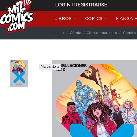
|
LOGIN
REGISTRARSE
LIBROS
COMICS
MANGA
Inicio
Cómic
Cómic americano
Cómics 
Novedad