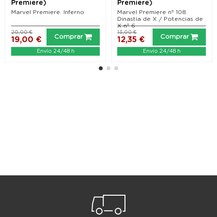
Premiere)
Premiere)
Marvel Premiere. Inferno
Marvel Premiere nº 108.
Dinastía de X / Potencias de
X nº 6
20,00 €
13,00 €
Comprar
Comprar
19,00 €
12,35 €
Envío 24/48 h
Envío 24/48 h