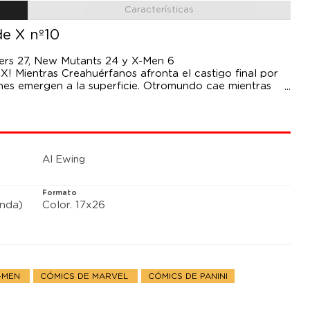
Características
de X nº10
uders 27, New Mutants 24 y X-Men 6
e X! Mientras Creahuérfanos afronta el castigo final por
ciones emergen a la superficie. Otromundo cae mientras
 El primer viaje de Los Merodeadores llega a su fin. Los
rakoa es el último héroe en unirse a La Patrulla-X.
Al Ewing
Formato
anda)
Color. 17x26
X-MEN
CÓMICS DE MARVEL
CÓMICS DE PANINI