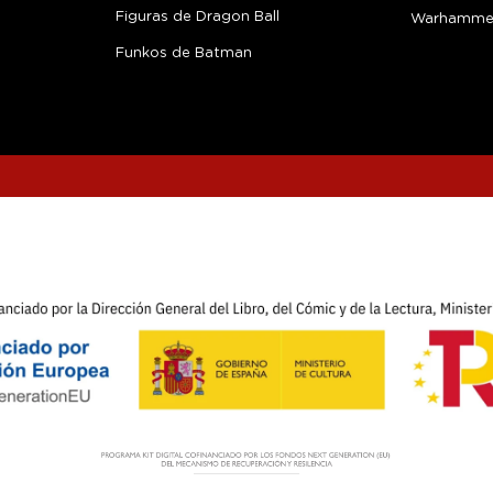
Figuras de Dragon Ball
Warhamme
Funkos de Batman