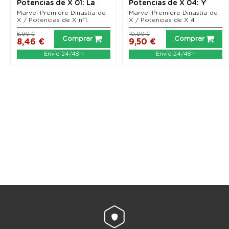
Potencias de X 01: La
Potencias de X 04: Y
dinastía que creó...
ahora construímos...
Marvel Premiere Dinastía de
Marvel Premiere Dinastía de
X / Potencias de X nº1.
X / Potencias de X 4
8,90 €
10,00 €
Comprar
Comprar
8,46 €
9,50 €
Envío 24/48 h
Envío 24/48 h