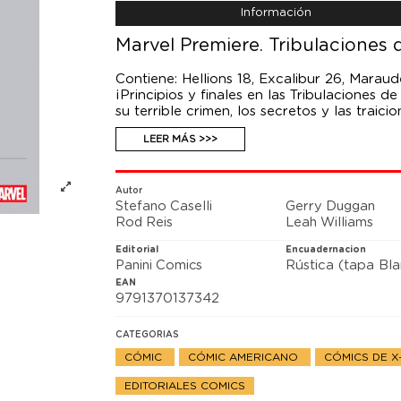
Información
Marvel Premiere. Tribulaciones 
Contiene: Hellions 18, Excalibur 26, Mara
¡Principios y finales en las Tribulaciones d
su terrible crimen, los secretos y las trai
Merlín y Arturo toman la Ciudadela Estelar.
LEER MÁS >>>
Nuevos Mutantes se reagrupan. El Capitán K
¿Quién es y por qué viste una máscara?
Autor
Stefano Caselli
Gerry Duggan
Rod Reis
Leah Williams
Editorial
Encuadernacion
Panini Comics
Rústica (tapa Bl
EAN
9791370137342
CATEGORIAS
CÓMIC
CÓMIC AMERICANO
CÓMICS DE 
EDITORIALES COMICS