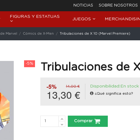
NOTICIAS
SOBRE NOSOTROS
FIGURAS Y ESTATUAS
JUEGOS
MERCHANDISI
de Marvel
Cómics de X-Men
Tribulaciones de X 10 (Marvel Premiere)
-5%
Tribulaciones de X
-5%
Disponibilidad:En stock
14,00 €
13,30 €
¿Qué significa esto?
Comprar