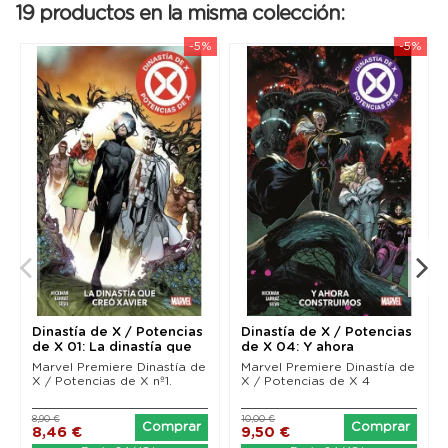
19 productos en la misma colección:
-5%
-5%
Dinastía de X / Potencias
Dinastía de X / Potencias
de X 01: La dinastía que
de X 04: Y ahora
creó...
construímos...
Marvel Premiere Dinastía de
Marvel Premiere Dinastía de
X / Potencias de X nº1.
X / Potencias de X 4
8,90 €
10,00 €
Comprar
Comprar
8,46 €
9,50 €