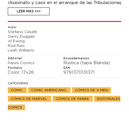
¡Asesinato y caos en el arranque de las Tribulaciones
de X! La Bruja Escarlata ha sido asesinada. Factor-X
investiga, mientras todas las pistas apuntan hacia
LEER MÁS >>>
Magneto. SWORD aborda importantes asuntos
galácticos, como la Aniquilación Final. Un gran mal
acecha a Los Nuevos Mutantes desde las sombras.
Autor
Problemas en Irlanda exigen que Los Merodeadores
Stefano Caselli
llamen a Banshee.
Gerry Duggan
Al Ewing
Rod Reis
Leah Williams
Editorial
Encuadernacion
Rústica (tapa Blanda)
Panini Comics
Formato
EAN
Color. 17x26
9791370131371
CATEGORIAS
CÓMIC
CÓMIC AMERICANO
CÓMICS DE X-MEN
CÓMICS DE MARVEL
CÓMICS DE PANINI
EDITORIALES
COMICS