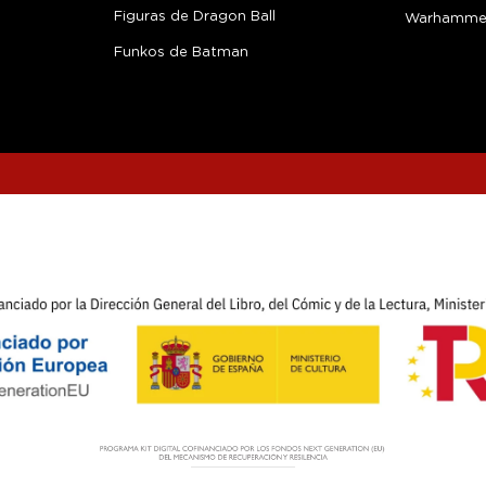
Figuras de Dragon Ball
Warhamme
Funkos de Batman