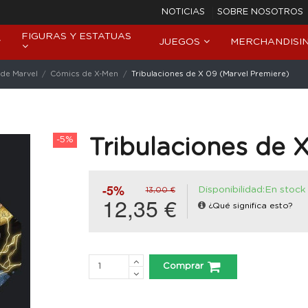
NOTICIAS
SOBRE NOSOTROS
FIGURAS Y ESTATUAS
JUEGOS
MERCHANDISI
de Marvel
Cómics de X-Men
Tribulaciones de X 09 (Marvel Premiere)
-5%
Tribulaciones de 
-5%
Disponibilidad:En stock
13,00 €
12,35 €
¿Qué significa esto?
Comprar