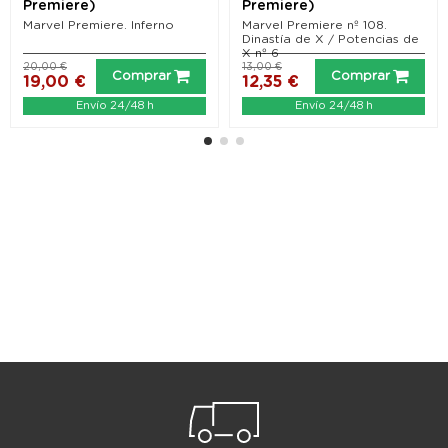
Premiere)
Premiere)
Marvel Premiere. Inferno
Marvel Premiere nº 108.
Dinastía de X / Potencias de
X nº 6
20,00 €
13,00 €
Comprar
Comprar
19,00 €
12,35 €
Envío 24/48 h
Envío 24/48 h