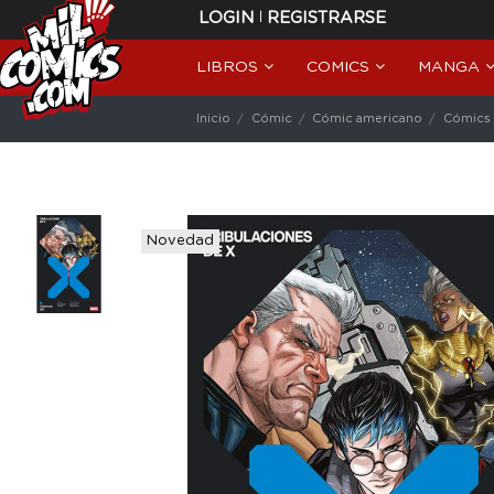
|
LOGIN
REGISTRARSE
LIBROS
COMICS
MANGA
Inicio
Cómic
Cómic americano
Cómics 
Novedad