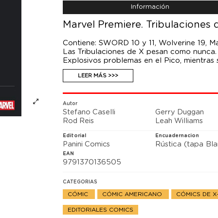
Información
Marvel Premiere. Tribulaciones 
Contiene: SWORD 10 y 11, Wolverine 19, Ma
Las Tribulaciones de X pesan como nunca.
Explosivos problemas en el Pico, mientra
persigue al leviatán que se oculta en las
LEER MÁS >>>
propios problemas... ¡con Fing Fang Foom!
otros, pero Nanny está loca por la nueva a
Autor
Stefano Caselli
Gerry Duggan
Rod Reis
Leah Williams
Editorial
Encuadernacion
Panini Comics
Rústica (tapa Bl
EAN
9791370136505
CATEGORIAS
CÓMIC
CÓMIC AMERICANO
CÓMICS DE 
EDITORIALES COMICS