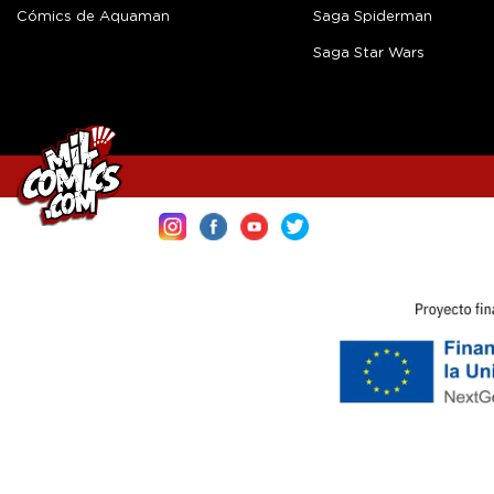
Cómics de Aquaman
Saga Spiderman
Saga Star Wars