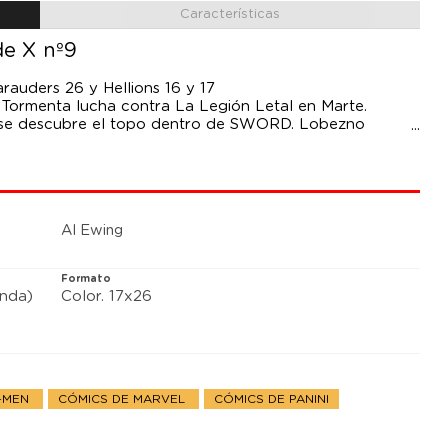
Características
de X nº9
rauders 26 y Hellions 16 y 17
 Tormenta lucha contra La Legión Letal en Marte.
s se descubre el topo dentro de SWORD. Lobezno
 profundidades de Krakoa. Los Merodeadores tienen sus
 Y puede que Los Infernales se odien los unos a los
dquisición del grupo.
Al Ewing
Formato
anda)
Color. 17x26
X-MEN
CÓMICS DE MARVEL
CÓMICS DE PANINI