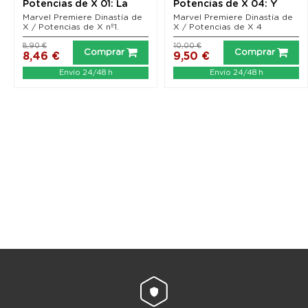
Potencias de X 01: La
Potencias de X 04: Y
dinastía que creó...
ahora construímos...
Marvel Premiere Dinastía de
Marvel Premiere Dinastía de
X / Potencias de X nº1.
X / Potencias de X 4
8,90 €
10,00 €
Comprar
Comprar
8,46 €
9,50 €
Envío 24/48 h
Envío 24/48 h