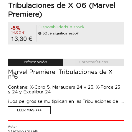
Tribulaciones de X 06 (Marvel
Premiere)
-5%
Disponibilidad:En stock
14,00 €
¿Qué significa esto?
13,30 €
Información
Características
Marvel Premiere. Tribulaciones de X
nº6
Contiene: X-Corp 5, Marauders 24 y 25, X-Force 23
y 24 y Excalibur 24
¡Los peligros se multiplican en las Tribulaciones de
X! Los jefes de la Corporación-X saben que es
imposible triunfar en los negocios sin hacer algunos
LEER MÁS >>>
enemigos. Los de ellos quieren cortarles la garganta.
Los Merodeadores se dirigen hacia las estrellas.
¿Qué aguarda a la tripulación de Kate Pryde? Los
Autor
planes de La Bestia atraen a un enemigo cercano.
Stefano Caselli