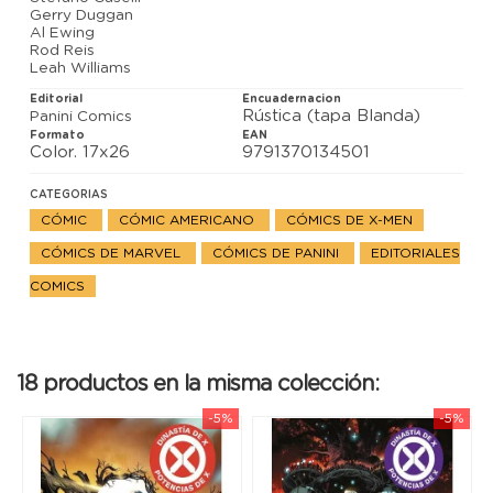
Los diez reinos de Otromundo deben decidir si
Gerry Duggan
proclamar héroes a los integrantes de Excalibur o
Al Ewing
mandarlos a la hoguera.
Rod Reis
Leah Williams
Editorial
Encuadernacion
Rústica (tapa Blanda)
Panini Comics
Formato
EAN
Color. 17x26
9791370134501
CATEGORIAS
CÓMIC
CÓMIC AMERICANO
CÓMICS DE X-MEN
CÓMICS DE MARVEL
CÓMICS DE PANINI
EDITORIALES
COMICS
18 productos en la misma colección:
-5%
-5%