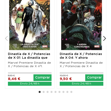
Dinastía de X / Potencias
Dinastía de X / Potencias
de X 01: La dinastía que
de X 04: Y ahora
creó...
construímos...
Marvel Premiere Dinastía de
Marvel Premiere Dinastía de
X / Potencias de X nº1.
X / Potencias de X 4
8,90 €
10,00 €
Comprar
Comprar
8,46 €
9,50 €
Envío 24/48 h
Envío 24/48 h