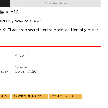
Características
de X nº4
WORD 8 y Way of X 4 y 5
de X! El acuerdo secreto entre Mariposa Mental y Mister
lla y causar un cisma entre Los Infernales. Krakoa sufre
llas de la solución? Tormenta es la nueva gobernante de
r Nocturno debe actuar para evitar la catástrofe,
llevadas al límite.
Al Ewing
Formato
anda)
Color. 17x26
X-MEN
CÓMICS DE MARVEL
CÓMICS DE PANINI