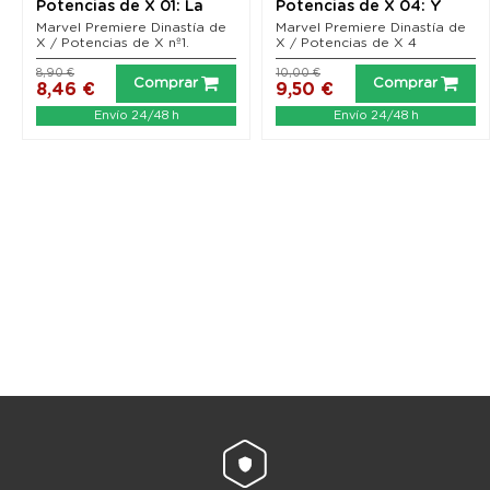
Potencias de X 01: La
Potencias de X 04: Y
dinastía que creó...
ahora construímos...
Marvel Premiere Dinastía de
Marvel Premiere Dinastía de
X / Potencias de X nº1.
X / Potencias de X 4
8,90 €
10,00 €
Comprar
Comprar
8,46 €
9,50 €
Envío 24/48 h
Envío 24/48 h