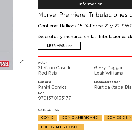
Información
Marvel Premiere. Tribulaciones 
Contiene: Hellions 15, X-Force 21 y 22, S
¡Secretos y mentiras en las Tribulaciones 
Siniestro está a punto de volverse contra e
LEER MÁS >>>
un ataque herbal. ¿Plantará Forja las semi
Arakko. ¿En qué la convierte eso? Rondado
mientras las leyes y la física de Krakoa son 
Autor
Stefano Caselli
Gerry Duggan
Rod Reis
Leah Williams
Editorial
Encuadernacion
Panini Comics
Rústica (tapa Bl
EAN
9791370133177
CATEGORIAS
CÓMIC
CÓMIC AMERICANO
CÓMICS DE 
EDITORIALES COMICS