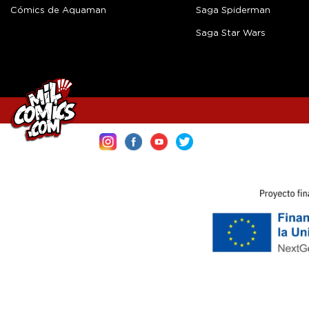
Cómics de Aquaman
Saga Spiderman
Saga Star Wars