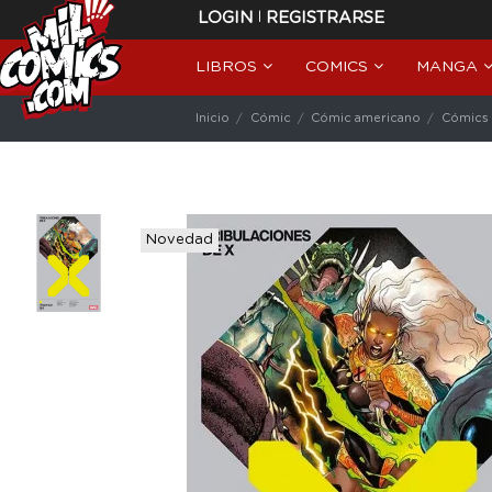
|
LOGIN
REGISTRARSE
LIBROS
COMICS
MANGA
Inicio
Cómic
Cómic americano
Cómics 
Novedad