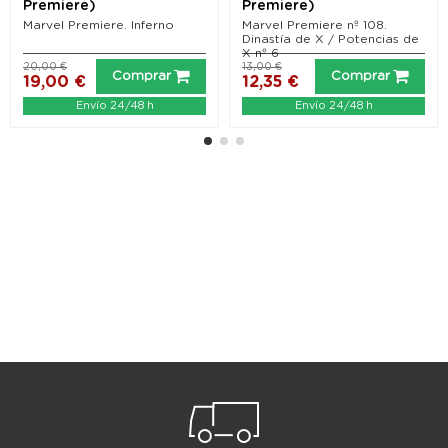
Premiere)
Premiere)
Marvel Premiere. Inferno
Marvel Premiere nº 108.
Dinastía de X / Potencias de
X nº 6
20,00 €
13,00 €
Comprar
Comprar
19,00 €
12,35 €
Envío 24/48 h
Envío 24/48 h