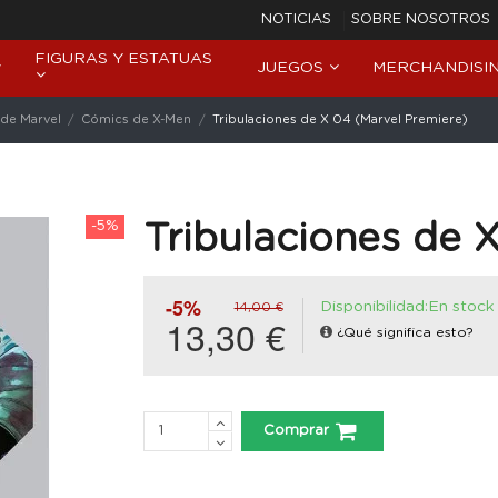
NOTICIAS
SOBRE NOSOTROS
FIGURAS Y ESTATUAS
JUEGOS
MERCHANDISI
de Marvel
Cómics de X-Men
Tribulaciones de X 04 (Marvel Premiere)
-5%
Tribulaciones de 
-5%
Disponibilidad:En stock
14,00 €
13,30 €
¿Qué significa esto?
Comprar