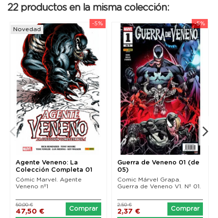
22 productos en la misma colección:
-5%
-5%
Novedad
Agente Veneno: La
Guerra de Veneno 01 (de
Colección Completa 01
05)
Cómic Marvel. Agente
Comic Márvel Grapa.
Veneno nº1
Guerra de Veneno V1. Nº 01.
50,00 €
2,50 €
Comprar
Comprar
47,50 €
2,37 €