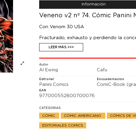
Información
Veneno v2 nº 74. Cómic Panini 
Con Venom 30 USA
Fracturado, exhausto y perdiendo la conce
apariencia familiar, ¡junto con algunos viej
LEER MÁS >>>
manifestaciones de sus propios enfados, od
mayores enemigos hasta el momento y salir
Autor
Al Ewing
Cafu
Editorial
Encuadernacion
Panini Comics
ComiC-Book (gra
EAN
977000552800700076
CATEGORIAS
CÓMIC
CÓMIC AMERICANO
CÓMICS DE 
EDITORIALES COMICS