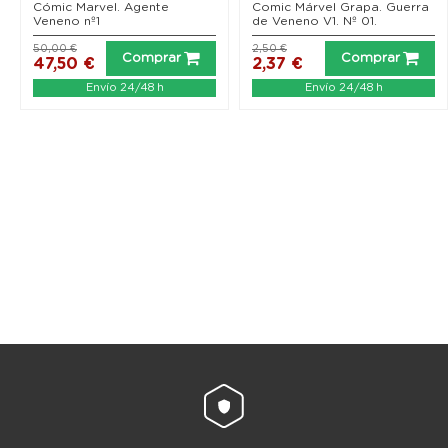
Cómic Marvel. Agente
Comic Márvel Grapa. Guerra
Veneno nº1
de Veneno V1. Nº 01.
50,00 €
2,50 €
Comprar
Comprar
47,50 €
2,37 €
Envío 24/48 h
Envío 24/48 h