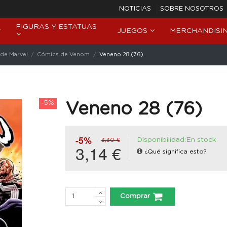
NOTICIAS
SOBRE NOSOTROS
FIGURAS Y ESTATUAS
JUEGOS
MERCHANDISI
de Marvel
Cómics de Venom
Veneno 28 (76)
-5%
Veneno 28 (76)
-5%
Disponibilidad:En stock
3,30 €
3,14 €
¿Qué significa esto?
Comprar