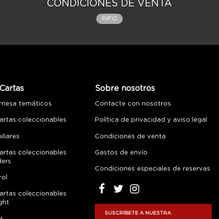
CONDICIONES DE VENTA
INFO
Cartas
Sobre nosotros
 mesa temáticos
Contacte con nosotros
artas coleccionables
Política de privacidad y aviso legal
liares
Condiciones de venta
artas coleccionables
Gastos de envío
ders
Condiciones especiales de reservas
rol
artas coleccionables
ght
SUSCRÍBETE A NUESTRA
r