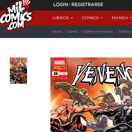
|
LOGIN
REGISTRARSE
LIBROS
COMICS
MANGA
Inicio
Cómic
Cómic americano
Cómics 