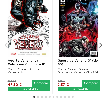
Agente Veneno: La
Guerra de Veneno 01 (de
Colección Completa 01
05)
Cómic Marvel. Agente
Comic Márvel Grapa.
Veneno nº1
Guerra de Veneno V1. Nº 01.
50,00 €
2,50 €
Comprar
Comprar
47,50 €
2,37 €
Envío 24/48 h
Envío 24/48 h