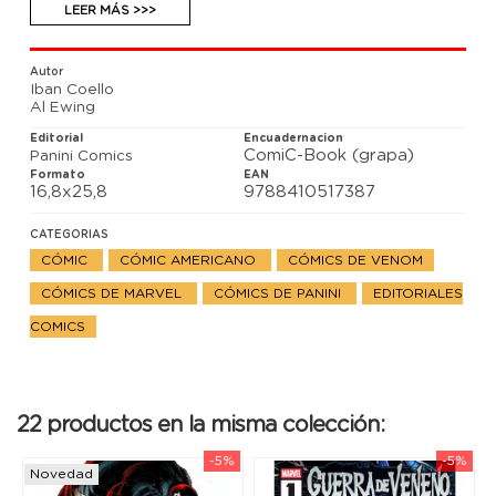
¡El Asombroso Spiderman! Mientras tanto, Meridius
LEER MÁS >>>
comienza su juego final.
Autor
Iban Coello
Al Ewing
Editorial
Encuadernacion
ComiC-Book (grapa)
Panini Comics
Formato
EAN
16,8x25,8
9788410517387
CATEGORIAS
CÓMIC
CÓMIC AMERICANO
CÓMICS DE VENOM
CÓMICS DE MARVEL
CÓMICS DE PANINI
EDITORIALES
COMICS
22 productos en la misma colección:
-5%
-5%
Novedad