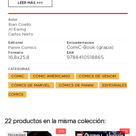
guerra no ha terminado, y mientras tanto otro
LEER MÁS >>>
contendiente se suma a la lucha.
Autor
Iban Coello
Al Ewing
Carlos Nieto
Editorial
Encuadernacion
ComiC-Book (grapa)
Panini Comics
Formato
EAN
16,8x25,8
9788410518865
CATEGORIAS
CÓMIC
CÓMIC AMERICANO
CÓMICS DE VENOM
CÓMICS DE MARVEL
CÓMICS DE PANINI
EDITORIALES
COMICS
22 productos en la misma colección:
-5%
-5%
Novedad