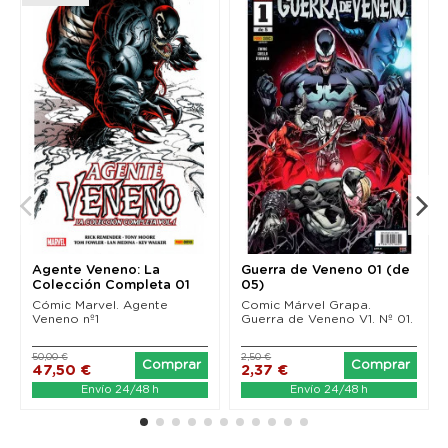
Agente Veneno: La
Guerra de Veneno 01 (de
Colección Completa 01
05)
Cómic Marvel. Agente
Comic Márvel Grapa.
Veneno nº1
Guerra de Veneno V1. Nº 01.
50,00 €
2,50 €
Comprar
Comprar
47,50 €
2,37 €
Envío 24/48 h
Envío 24/48 h