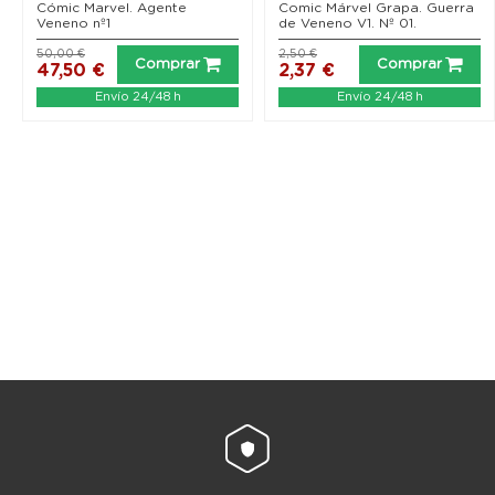
Cómic Marvel. Agente
Comic Márvel Grapa. Guerra
Veneno nº1
de Veneno V1. Nº 01.
50,00 €
2,50 €
Comprar
Comprar
47,50 €
2,37 €
Envío 24/48 h
Envío 24/48 h