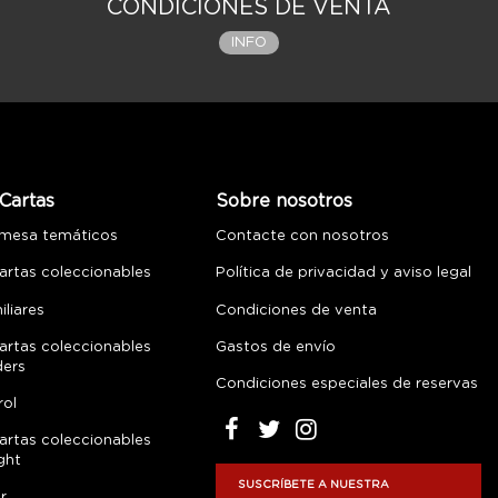
CONDICIONES DE VENTA
INFO
Cartas
Sobre nosotros
 mesa temáticos
Contacte con nosotros
artas coleccionables
Política de privacidad y aviso legal
liares
Condiciones de venta
artas coleccionables
Gastos de envío
ders
Condiciones especiales de reservas
rol
artas coleccionables
ght
SUSCRÍBETE A NUESTRA
r