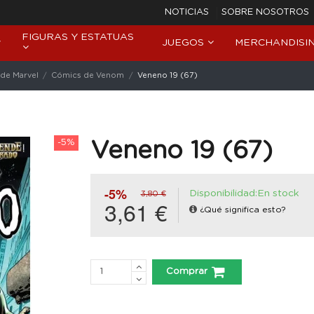
NOTICIAS
SOBRE NOSOTROS
FIGURAS Y ESTATUAS
JUEGOS
MERCHANDISI
de Marvel
Cómics de Venom
Veneno 19 (67)
-5%
Veneno 19 (67)
-5%
Disponibilidad:En stock
3,80 €
3,61 €
¿Qué significa esto?
Comprar