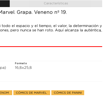
Características
arvel. Grapa. Veneno nº 19.
todo el espacio y el tiempo, el valor, la determinación y
ones, pero nunca se han roto. Aquí alcanza la auténtica
a más poderosa hasta el momento...
Formato
pa)
16,8x25,8
VENOM
CÓMICS DE MARVEL
CÓMICS DE PANINI