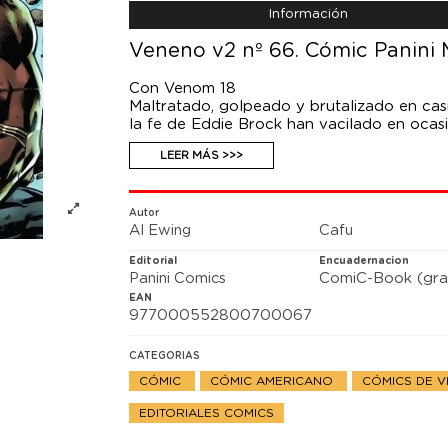
Información
Veneno v2 nº 66. Cómic Panini M
Con Venom 18
Maltratado, golpeado y brutalizado en casi 
la fe de Eddie Brock han vacilado en ocasi
iluminación, y sus fans conocerán su form
LEER MÁS >>>
Autor
Al Ewing
Cafu
Editorial
Encuadernacion
Panini Comics
ComiC-Book (gra
EAN
977000552800700067
CATEGORIAS
CÓMIC
CÓMIC AMERICANO
CÓMICS DE 
EDITORIALES COMICS