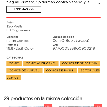
tregua! Primero, Spiderman contra Veneno y, a
continuación, Spiderman contra Abismo, la criatura
conocida también como Ben Reilly. ¿Cuál es el plan
LEER MÁS >>>
de Abismo y por qué le está ayudando El Protector
Letal?
Autor
Zeb Wells
Ed Mcguinness
Editorial
Encuadernacion
ComiC-Book (grapa)
Panini Comics
Formato
EAN
16,8x25,8 Color
977000533900900219
CATEGORIAS
CÓMIC
CÓMIC AMERICANO
CÓMICS DE SPIDERMAN
CÓMICS DE MARVEL
CÓMICS DE PANINI
EDITORIALES
COMICS
29 productos en la misma colección:
-5%
-5%