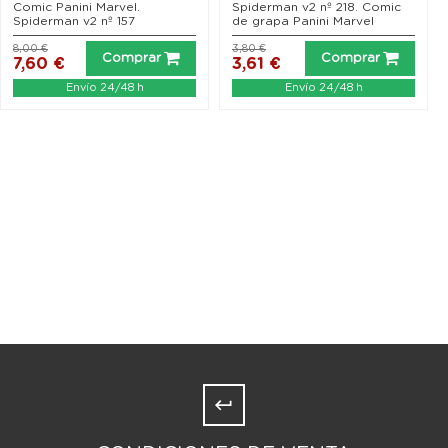
Comic Panini Marvel.
Spiderman v2 nº 218. Comic
Spiderman v2 nº 157
de grapa Panini Marvel
8,00 €
3,80 €
Comprar
Comprar
7,60 €
3,61 €
Envío 24/48 h
Envío 24/48 h