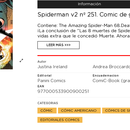
Información
Spiderman v2 nº 251. Comic de 
Contiene: The Amazing Spider-Man 68.Deat
¡La conclusión de "Las 8 muertes de Spide
vidas extra que le concedió Muerte. Ahor
el relevo y salve el Universo, pero están l
LEER MÁS >>>
pero ¿quién es este imparable lanzarredes
Autor
Justina Ireland
Andrea Broccard
Editorial
Encuadernacion
Panini Comics
ComiC-Book (gra
EAN
977000533900900251
CATEGORIAS
CÓMIC
CÓMIC AMERICANO
CÓMICS DE 
EDITORIALES COMICS