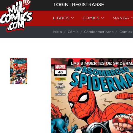
|
LOGIN
REGISTRARSE
LIBROS
COMICS
MANGA
Inicio
Cómic
Cómic americano
Cómics 