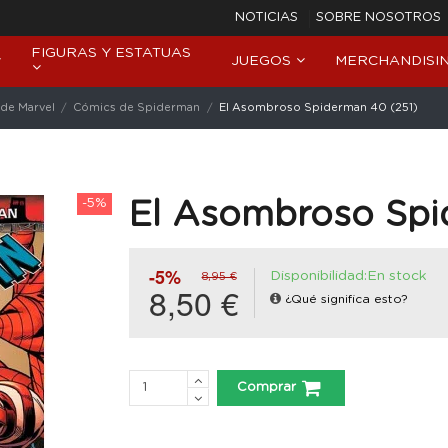
NOTICIAS
SOBRE NOSOTROS
FIGURAS Y ESTATUAS
JUEGOS
MERCHANDISI
de Marvel
Cómics de Spiderman
El Asombroso Spiderman 40 (251)
-5%
El Asombroso Spi
-5%
Disponibilidad:En stock
8,95 €
8,50 €
¿Qué significa esto?
Comprar