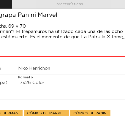
Características
grapa Panini Marvel
hs, 69 y 70
rman"! El trepamuros ha utilizado cada una de las ocho
a está muerto. Es el momento de que La Patrulla-X tome
uchando entre ellos. ¿La solución? Se llama Spidernaut,
?
o
Niko Henrichon
Formato
pa)
17x26 Color
SPIDERMAN
CÓMICS DE MARVEL
CÓMICS DE PANINI