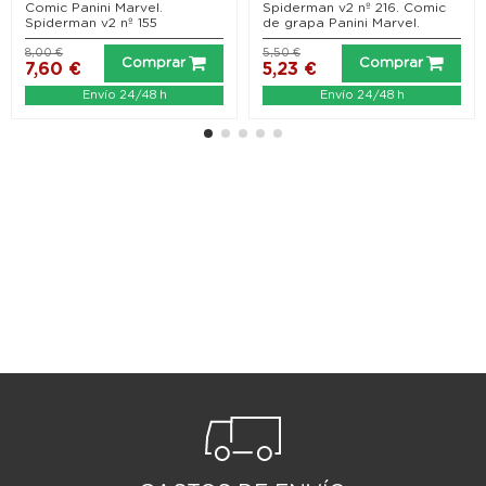
Cazado Partes 1 y 2
Comic Panini Marvel.
Spiderman v2 nº 216. Comic
Spiderman v2 nº 155
de grapa Panini Marvel.
8,00 €
5,50 €
Comprar
Comprar
7,60 €
5,23 €
Envío 24/48 h
Envío 24/48 h