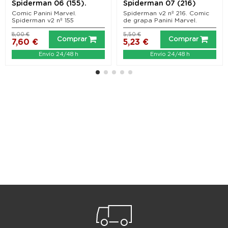
Spiderman 06 (155).
Spiderman 07 (216)
Cazado Partes 1 y 2
Comic Panini Marvel.
Spiderman v2 nº 216. Comic
Spiderman v2 nº 155
de grapa Panini Marvel.
8,00 €
5,50 €
Comprar
Comprar
7,60 €
5,23 €
Envío 24/48 h
Envío 24/48 h