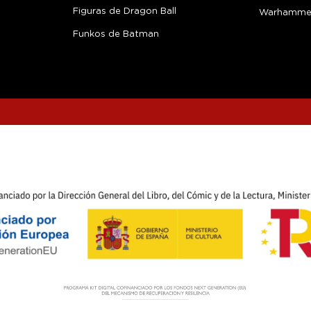
Figuras de Dragon Ball
Warhamme
Funkos de Batman