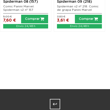
Spiderman 08 (157)
Spiderman 09 (218)
Comic Panini Marvel.
Spiderman v2 nº 218. Comic
Spiderman v2 nº 157
de grapa Panini Marvel
8,00 €
3,80 €
Comprar
Comprar
7,60 €
3,61 €
Envío 24/48 h
Envío 24/48 h