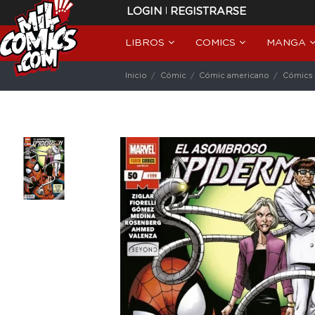
|
LOGIN
REGISTRARSE
LIBROS
COMICS
MANGA
Inicio
Cómic
Cómic americano
Cómics 