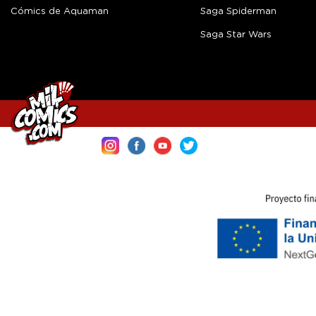
Cómics de Aquaman
Saga Spiderman
Saga Star Wars