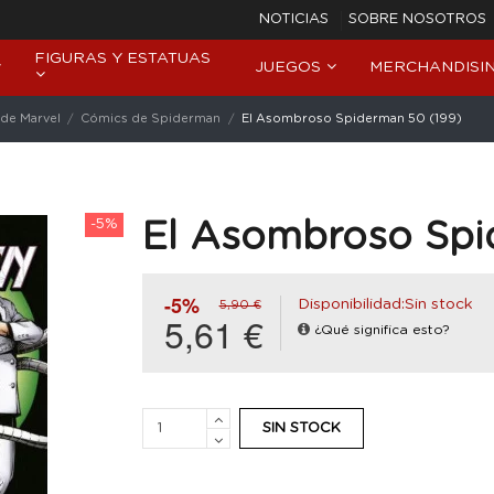
NOTICIAS
SOBRE NOSOTROS
FIGURAS Y ESTATUAS
JUEGOS
MERCHANDISI
de Marvel
Cómics de Spiderman
El Asombroso Spiderman 50 (199)
-5%
El Asombroso Spi
-5%
Disponibilidad:Sin stock
5,90 €
5,61 €
¿Qué significa esto?
SIN STOCK