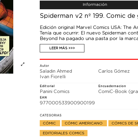
Información
Spiderman v2 nº 199. Comic de 
Edición original Marvel Comics USA: The 
Tenía que ocurrir: El nuevo Spiderman co
Beyond ha pagado una pasta por la marca 
tipo de Brooklyn utilice el nombre sin pon
LEER MÁS >>>
Tía May y el Doctor Octopus vuelven a est
Autor
Saladin Ahmed
Carlos Gómez
Ivan Fiorelli
Editorial
Encuadernacion
Panini Comics
ComiC-Book (gra
EAN
977000533900900199
CATEGORIAS
CÓMIC
CÓMIC AMERICANO
CÓMICS DE 
EDITORIALES COMICS