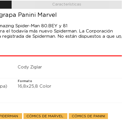
Características
grapa Panini Marvel
Amazing Spider-Man 80.BEY y 81
ntra el todavía más nuevo Spiderman. La Corporación
registrada de Spiderman. No están dispuestos a que un
er un centavo. y ese tipo se llama Miles Morales. Además:
ar juntos.
Cody Ziglar
Formato
pa)
16,8x25,8 Color
SPIDERMAN
CÓMICS DE MARVEL
CÓMICS DE PANINI