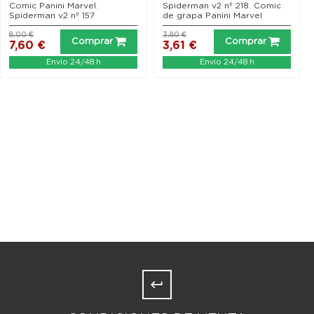
Comic Panini Marvel.
Spiderman v2 nº 218. Comic
Spiderman v2 nº 157
de grapa Panini Marvel
8,00 €
3,80 €
Comprar
Comprar
7,60 €
3,61 €
Envío 24/48 h
Envío 24/48 h