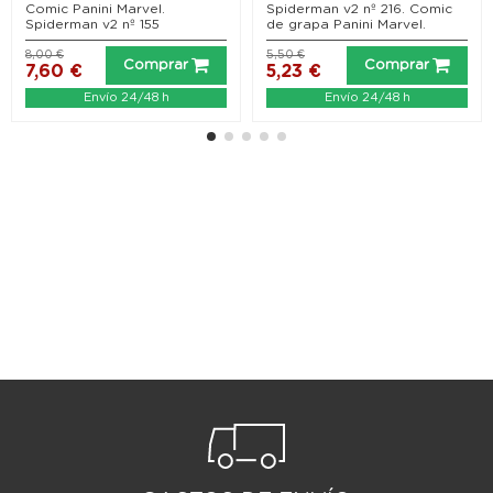
Cazado Partes 1 y 2
Comic Panini Marvel.
Spiderman v2 nº 216. Comic
Spiderman v2 nº 155
de grapa Panini Marvel.
8,00 €
5,50 €
Comprar
Comprar
7,60 €
5,23 €
Envío 24/48 h
Envío 24/48 h