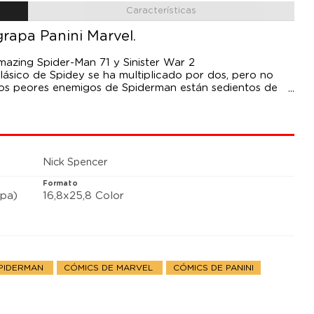
Características
rapa Panini Marvel.
mazing Spider-Man 71 y Sinister War 2
lásico de Spidey se ha multiplicado por dos, pero no
 los peores enemigos de Spiderman están sedientos de
s. La batalla entre Doc Ock y El Buitre sacudirá Nueva
Nick Spencer
Formato
pa)
16,8x25,8 Color
SPIDERMAN
CÓMICS DE MARVEL
CÓMICS DE PANINI