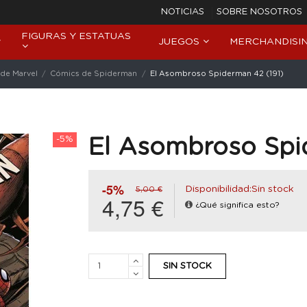
NOTICIAS
SOBRE NOSOTROS
FIGURAS Y ESTATUAS
JUEGOS
MERCHANDISI
de Marvel
Cómics de Spiderman
El Asombroso Spiderman 42 (191)
-5%
El Asombroso Spi
-5%
Disponibilidad:Sin stock
5,00 €
4,75 €
¿Qué significa esto?
SIN STOCK