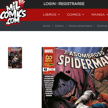
|
LOGIN
REGISTRARSE
LIBROS
COMICS
MANGA
Inicio
Cómic
Cómic americano
Cómics 