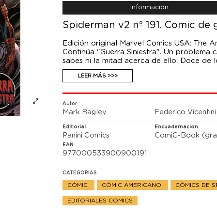
Información
Spiderman v2 nº 191. Comic de g
Edición original Marvel Comics USA: The A
Continúa "Guerra Siniestra". Un problema c
sabes ni la mitad acerca de ello. Doce de
sangre: la del trepamuros y la de los otro
LEER MÁS >>>
York.
Autor
Mark Bagley
Federico Vicentini
Editorial
Encuadernacion
Panini Comics
ComiC-Book (gra
EAN
977000533900900191
CATEGORIAS
CÓMIC
CÓMIC AMERICANO
CÓMICS DE 
EDITORIALES COMICS