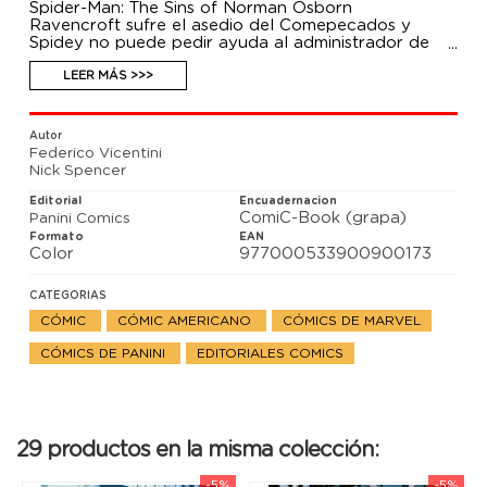
Spider-Man: The Sins of Norman Osborn
Ravencroft sufre el asedio del Comepecados y
Spidey no puede pedir ayuda al administrador de
Ravencroft... ¡porque se trata de Norman Osborn!
Así que llamará a Miles Morales, Spiderwoman,
LEER MÁS >>>
Ghost-Spider y Madame Web. Ha nacido la Orden
de la Araña.
Autor
Federico Vicentini
Nick Spencer
Editorial
Encuadernacion
ComiC-Book (grapa)
Panini Comics
Formato
EAN
Color
977000533900900173
CATEGORIAS
CÓMIC
CÓMIC AMERICANO
CÓMICS DE MARVEL
CÓMICS DE PANINI
EDITORIALES COMICS
29 productos en la misma colección:
-5%
-5%