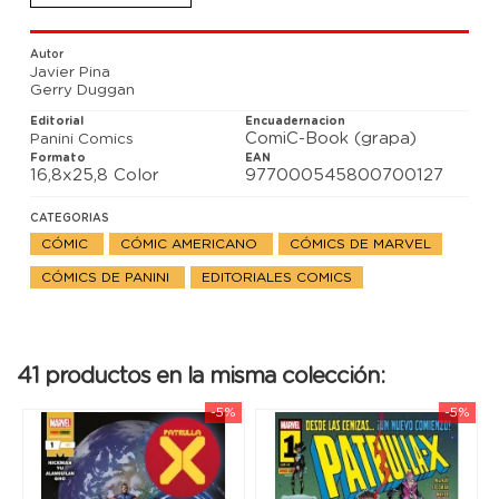
Autor
Javier Pina
Gerry Duggan
Editorial
Encuadernacion
ComiC-Book (grapa)
Panini Comics
Formato
EAN
16,8x25,8 Color
977000545800700127
CATEGORIAS
CÓMIC
CÓMIC AMERICANO
CÓMICS DE MARVEL
CÓMICS DE PANINI
EDITORIALES COMICS
41 productos en la misma colección:
-5%
-5%