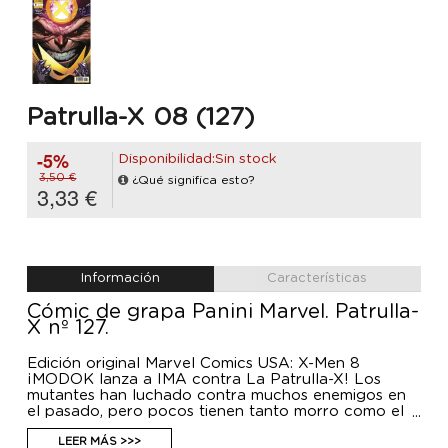
Patrulla-X 08 (127)
-5%
Disponibilidad:Sin stock
3,50 €
¿Qué significa esto?
3,33 €
Información
Características
Cómic de grapa Panini Marvel. Patrulla-
X nº 127.
Edición original Marvel Comics USA: X-Men 8
¡MODOK lanza a IMA contra La Patrulla-X! Los
mutantes han luchado contra muchos enemigos en
el pasado, pero pocos tienen tanto morro como el
que te presentamos en este número. ¿Se atreverán a
luchar contra MODOK?
LEER MÁS >>>